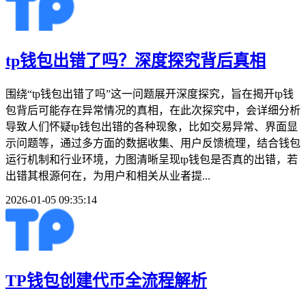
tp钱包出错了吗？深度探究背后真相
围绕“tp钱包出错了吗”这一问题展开深度探究，旨在揭开tp钱
包背后可能存在异常情况的真相，在此次探究中，会详细分析
导致人们怀疑tp钱包出错的各种现象，比如交易异常、界面显
示问题等，通过多方面的数据收集、用户反馈梳理，结合钱包
运行机制和行业环境，力图清晰呈现tp钱包是否真的出错，若
出错其根源何在，为用户和相关从业者提...
2026-01-05 09:35:14
TP钱包创建代币全流程解析