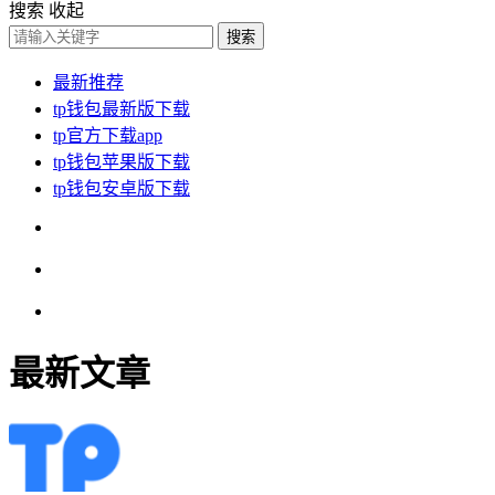
搜索
收起
搜索
最新推荐
tp钱包最新版下载
tp官方下载app
tp钱包苹果版下载
tp钱包安卓版下载
最新文章