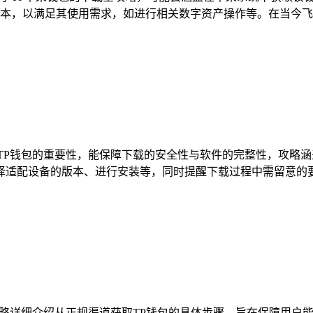
6版本，以满足其使用需求，如进行相关数字资产操作等。在当今飞速
TP钱包的重要性，能保障下载的安全性与软件的完整性，攻略
适配设备的版本、进行安装等，同时提醒下载过程中需留意的要点
攻略详细介绍从正规渠道获取TP钱包的具体步骤，旨在保障用户