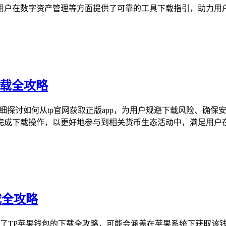
户在数字资产管理等方面提供了可靠的工具下载指引，助力用户更
下载全攻略
，详细探讨如何从tp官网获取正版app，为用户规避下载风险、确
成下载操作，以更好地参与到相关货币生态活动中，满足用户在数
下载全攻略
着重介绍了TP苹果钱包的下载全攻略，可能会涵盖在苹果系统下获