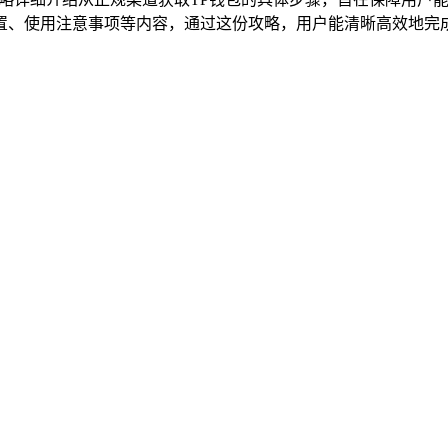
、使用注意事项等内容，通过这份攻略，用户能清晰高效地完成T