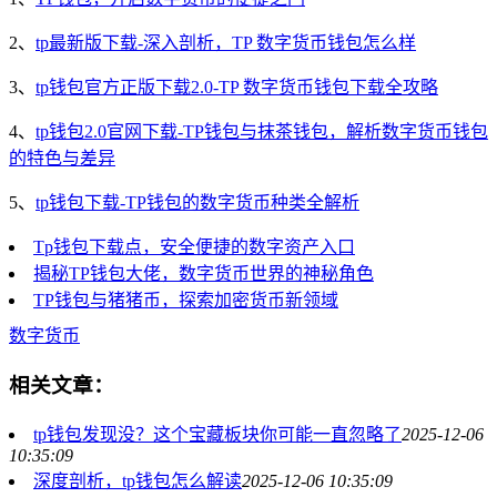
2、
tp最新版下载-深入剖析，TP 数字货币钱包怎么样
3、
tp钱包官方正版下载2.0-TP 数字货币钱包下载全攻略
4、
tp钱包2.0官网下载-TP钱包与抹茶钱包，解析数字货币钱包
的特色与差异
5、
tp钱包下载-TP钱包的数字货币种类全解析
Tp钱包下载点，安全便捷的数字资产入口
揭秘TP钱包大佬，数字货币世界的神秘角色
TP钱包与猪猪币，探索加密货币新领域
数字货币
相关文章：
tp钱包发现没？这个宝藏板块你可能一直忽略了
2025-12-06
10:35:09
深度剖析，tp钱包怎么解读
2025-12-06 10:35:09