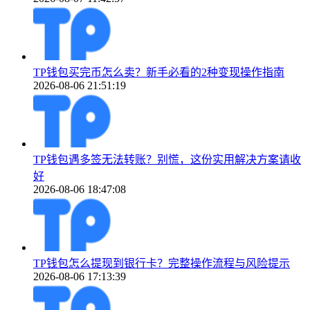
TP钱包买完币怎么卖？新手必看的2种变现操作指南
2026-08-06 21:51:19
TP钱包遇多签无法转账？别慌，这份实用解决方案请收
好
2026-08-06 18:47:08
TP钱包怎么提现到银行卡？完整操作流程与风险提示
2026-08-06 17:13:39