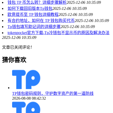
钱包 TP 币怎么转？详细步骤解析
2025-12-06 10:35:09
如何下载回旧版本Tp钱包
2025-12-06 10:35:09
欧意提币至 TP 钱包详细教程
2025-12-06 10:35:09
有合约地址，如何在 TP 钱包购买代币
2025-12-06 10:35:09
Tp钱包填写助记词的详细步骤
2025-12-06 10:35:09
tokenpocket官方下载-Tp冷钱包不显示币的原因及解决办法
2025-12-06 10:35:09
文章已关闭评论！
猜你喜欢
TP钱包密码规则，守护数字资产的第一道防线
2026-08-08 08:42:32