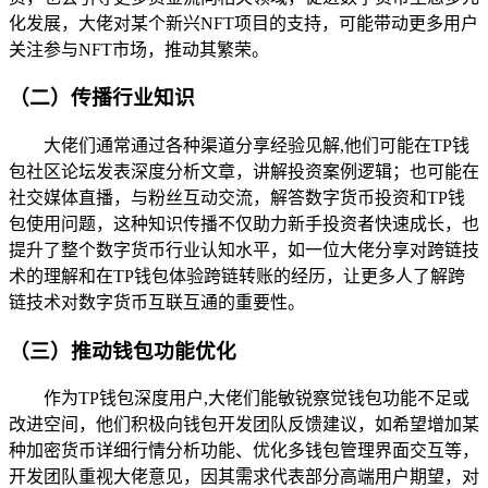
化发展，大佬对某个新兴NFT项目的支持，可能带动更多用户
关注参与NFT市场，推动其繁荣。
（二）传播行业知识
大佬们通常通过各种渠道分享经验见解,他们可能在TP钱
包社区论坛发表深度分析文章，讲解投资案例逻辑；也可能在
社交媒体直播，与粉丝互动交流，解答数字货币投资和TP钱
包使用问题，这种知识传播不仅助力新手投资者快速成长，也
提升了整个数字货币行业认知水平，如一位大佬分享对跨链技
术的理解和在TP钱包体验跨链转账的经历，让更多人了解跨
链技术对数字货币互联互通的重要性。
（三）推动钱包功能优化
作为TP钱包深度用户,大佬们能敏锐察觉钱包功能不足或
改进空间，他们积极向钱包开发团队反馈建议，如希望增加某
种加密货币详细行情分析功能、优化多钱包管理界面交互等，
开发团队重视大佬意见，因其需求代表部分高端用户期望，对