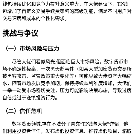
钱包持续优化和竞争力提升意义重大，在大佬建议下，TP钱
包增加了自定义交易手续费策略的高级功能，满足不同用户对
交易速度和成本的个性化需求。
挑战与争议
（一）市场风险与压力
尽管大佬们看似风光,但面临巨大市场风险，数字货币市
场不确定性极高，一次黑天鹅事件（如某大型加密货币交易所
被黑客攻击、监管政策重大变化等）可能导致大佬资产大幅缩
水，随着市场发展竞争加剧，保持持续盈利难度增加，大佬们
一举一动受市场密切关注，压力可能影响决策心态，导致过度
自信或过于谨慎投资行为。
（二）信任危机
数字货币领域,存在不法分子冒充“TP钱包大佬”诈骗，他
们利用投资者信任，发布虚假投资信息、推荐虚假项目，骗取