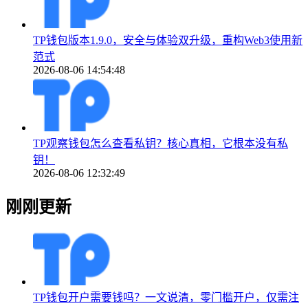
TP钱包版本1.9.0，安全与体验双升级，重构Web3使用新
范式
2026-08-06 14:54:48
TP观察钱包怎么查看私钥？核心真相，它根本没有私
钥！
2026-08-06 12:32:49
刚刚更新
TP钱包开户需要钱吗？一文说清，零门槛开户，仅需注