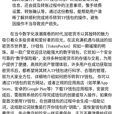
信息，还会提及转账过程中的注意事项，像手续费
设置、转账确认等，通过这份教程，能帮助用户清
晰了解并顺利完成将币转到TP钱包的操作，避免
因操作不当导致资产损失。
在当今数字化浪潮席卷的时代,加密货币以其独特的魅力
吸引着众多投资者和爱好者的目光，在这充满机遇与挑战的加
密货币世界里，TP钱包（TokenPocket）宛如一颗璀璨的明
珠，是一款广受欢迎且功能强大的数字钱包，它犹如一个安全
可靠的“数字保险箱”，支持多种加密货币的存储与交易，为用
户提供了便捷、高效的资产管理体验，许多用户在成功获取加
密货币后，都希望将其转入TP钱包进行科学、合理的管理，
就为大家全方位、详细地介绍如何把币转到TP钱包。 你可以
通过TP钱包的官方网站，或者正规的应用商店（如苹果App
Store、安卓的Google Play等）下载TP钱包应用程序，安装完
成后，需按照系统的引导完成钱包的创建或导入操作，如果你
是首次使用TP钱包，在创建钱包的过程中会生成一组助记
词，这组助记词就像是打开你钱包的“钥匙”，是恢复钱包的重
要凭证，务必像守护珍宝一样妥善保存，千万不要泄露给任何