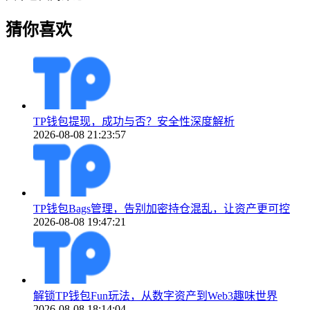
猜你喜欢
TP钱包提现，成功与否？安全性深度解析
2026-08-08 21:23:57
TP钱包Bags管理，告别加密持仓混乱，让资产更可控
2026-08-08 19:47:21
解锁TP钱包Fun玩法，从数字资产到Web3趣味世界
2026-08-08 18:14:04