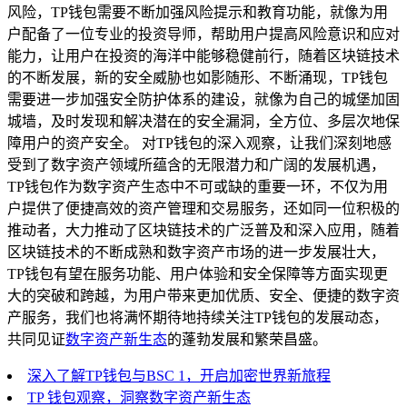
风险，TP钱包需要不断加强风险提示和教育功能，就像为用
户配备了一位专业的投资导师，帮助用户提高风险意识和应对
能力，让用户在投资的海洋中能够稳健前行，随着区块链技术
的不断发展，新的安全威胁也如影随形、不断涌现，TP钱包
需要进一步加强安全防护体系的建设，就像为自己的城堡加固
城墙，及时发现和解决潜在的安全漏洞，全方位、多层次地保
障用户的资产安全。 对TP钱包的深入观察，让我们深刻地感
受到了数字资产领域所蕴含的无限潜力和广阔的发展机遇，
TP钱包作为数字资产生态中不可或缺的重要一环，不仅为用
户提供了便捷高效的资产管理和交易服务，还如同一位积极的
推动者，大力推动了区块链技术的广泛普及和深入应用，随着
区块链技术的不断成熟和数字资产市场的进一步发展壮大，
TP钱包有望在服务功能、用户体验和安全保障等方面实现更
大的突破和跨越，为用户带来更加优质、安全、便捷的数字资
产服务，我们也将满怀期待地持续关注TP钱包的发展动态，
共同见证
数字资产新生态
的蓬勃发展和繁荣昌盛。
深入了解TP钱包与BSC 1，开启加密世界新旅程
TP 钱包观察，洞察数字资产新生态