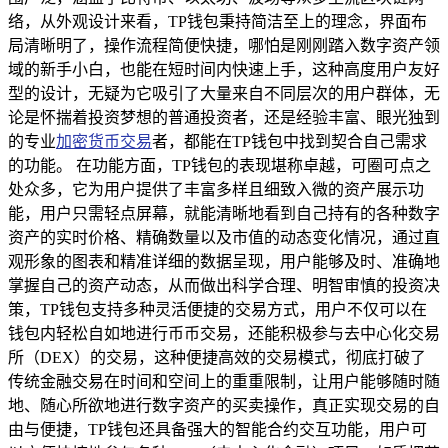
络，从外观设计来看，TP钱包秉持简洁至上的理念，界面布
局清晰明了，操作流程简便快捷，哪怕是刚刚踏入数字资产领
域的新手小白，也能在短时间内快速上手，这种高度用户友好
型的设计，无疑为它吸引了大量来自不同层次的用户群体，无
论是怀揣着投资梦想的普通投资者，还是经验丰富、眼光独到
的专业
加密货币交易
者，都能在TP钱包中找到契合自己需求
的功能。 在功能方面，TP钱包的表现堪称卓越，可圈可点之
处众多，它为用户提供了丰富多样且细致入微的资产展示功
能，用户只需轻点屏幕，就能清晰地看到自己持有的各种数字
资产的实时价格、精确数量以及市值的动态变化情况，通过直
观形象的图表和精准详细的数据呈现，用户能够及时、准确地
掌握自己的资产动态，从而做出科学合理、明智审慎的投资决
策，TP钱包支持多种灵活便捷的交易方式，用户不仅可以在
钱包内轻松自如地进行币币交易，还能积极参与去中心化交易
所（DEX）的交易，这种便捷高效的交易模式，彻底打破了
传统金融交易在时间和空间上的重重限制，让用户能够随时随
地、随心所欲地进行数字资产的买卖操作，真正实现交易的自
由与便捷，TP钱包还具备强大的智能合约交互功能，用户可