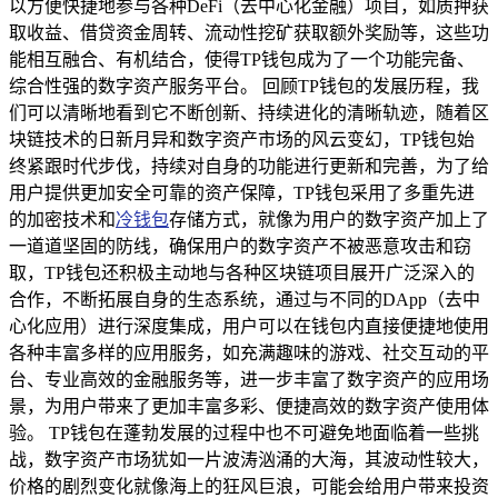
以方便快捷地参与各种DeFi（去中心化金融）项目，如质押获
取收益、借贷资金周转、流动性挖矿获取额外奖励等，这些功
能相互融合、有机结合，使得TP钱包成为了一个功能完备、
综合性强的数字资产服务平台。 回顾TP钱包的发展历程，我
们可以清晰地看到它不断创新、持续进化的清晰轨迹，随着区
块链技术的日新月异和数字资产市场的风云变幻，TP钱包始
终紧跟时代步伐，持续对自身的功能进行更新和完善，为了给
用户提供更加安全可靠的资产保障，TP钱包采用了多重先进
的加密技术和
冷钱包
存储方式，就像为用户的数字资产加上了
一道道坚固的防线，确保用户的数字资产不被恶意攻击和窃
取，TP钱包还积极主动地与各种区块链项目展开广泛深入的
合作，不断拓展自身的生态系统，通过与不同的DApp（去中
心化应用）进行深度集成，用户可以在钱包内直接便捷地使用
各种丰富多样的应用服务，如充满趣味的游戏、社交互动的平
台、专业高效的金融服务等，进一步丰富了数字资产的应用场
景，为用户带来了更加丰富多彩、便捷高效的数字资产使用体
验。 TP钱包在蓬勃发展的过程中也不可避免地面临着一些挑
战，数字资产市场犹如一片波涛汹涌的大海，其波动性较大，
价格的剧烈变化就像海上的狂风巨浪，可能会给用户带来投资