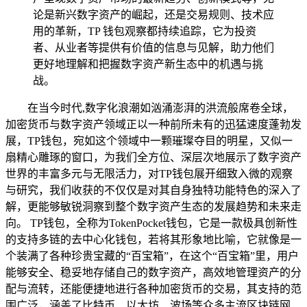
论是新兴数字资产的崛起，还是交易规则、技术应
用的革新，TP 钱包观察都持续追踪，它为投资
者、从业者等提供有价值的信息与见解，助力他们
更好地理解和把握数字资产新生态中的机遇与挑
战。
在当今时代,数字化浪潮如汹涌澎湃的洪流般席卷全球，
加密货币与数字资产领域正以一种前所未有的迅猛速度蓬勃发
展，TP钱包，宛如这个领域中一颗璀璨夺目的明星，又似一
扇精心雕琢的窗口，为我们全方位、深层次地展示了数字资产
世界的丰富多元与无限活力，对TP钱包展开细致入微的观察
与研究，我们收获的不仅仅是对其自身独特功能特色的深入了
解，更能够敏锐洞察到整个数字资产生态的发展趋势和未来走
向。 TP钱包，全称为TokenPocket钱包，它是一款极具创新性
的支持多链的去中心化钱包，若将其形象地比喻，它就像是一
个装满了各种珍贵宝藏的“百宝箱”，在这个“百宝箱”里，用户
能够安全、稳妥地存储自己的数字资产，高效地管理资产的分
配与流转，还能便捷地进行各种加密货币的交易，其支持的范
围广泛，涵盖了比特币、以太坊、波场等众多主流区块链网