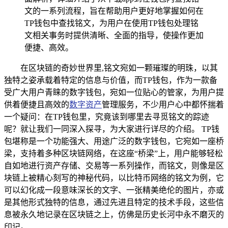
文的一系列流程，旨在帮助用户更好地掌握如何在
TP钱包中查找铭文，为用户在使用TP钱包处理铭
文相关事务时提供清晰、全面的指导，使操作更加
便捷、高效。
在区块链的奇妙世界里,铭文宛如一颗璀璨的明珠，以其
独特之姿承载着特定的信息与价值，而TP钱包，作为一款备
受广大用户青睐的数字钱包，宛如一位贴心的管家，为用户提
供着便捷且高效的
数字资产
管理服务，不少用户心中都怀揣着
一个疑问：在TP钱包里，究竟该到哪里去寻觅铭文的踪迹
呢？就让我们一同深入探寻，为大家进行详尽的介绍。 TP钱
包堪称是一个功能强大、用途广泛的数字钱包，它宛如一座桥
梁，支持着多种区块链网络，在这座“桥梁”上，用户能够轻松
自如地进行资产存储、交易等一系列操作，而铭文，则像是区
块链上被精心刻写的神秘代码，以比特币网络的铭文为例，它
可以幻化成一段意味深长的文字、一张精美绝伦的图片，亦或
是其他形式独特的信息，通过先进且特定的技术手段，这些信
息被永久地记录在区块链之上，仿佛是历史长河中永不磨灭的
印记。