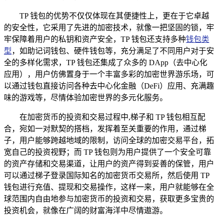
TP 钱包的优势不仅仅体现在其便捷性上，更在于它卓越
的安全性，它采用了先进的加密技术，就像一把坚固的锁，牢
牢保障着用户的私钥和资产安全，TP 钱包还支持多种
钱包类
型
，如助记词钱包、硬件钱包等，充分满足了不同用户对于安
全的多样化需求，TP 钱包还集成了众多的 DApp（去中心化
应用），用户仿佛置身于一个丰富多彩的加密世界游乐场，可
以通过钱包直接访问各种去中心化金融（DeFi）应用、充满趣
味的游戏等，尽情体验加密世界的多元化服务。
在加密货币的投资和交易过程中,梯子和 TP 钱包相互配
合，宛如一对默契的搭档，发挥着至关重要的作用，通过梯
子，用户能够跨越地域的限制，访问全球的加密交易平台，拓
宽自己的投资视野；而 TP 钱包则为用户提供了一个安全可靠
的资产存储和交易渠道，让用户的资产得到妥善的保管，用户
可以通过梯子登录国际知名的加密货币交易所，然后使用 TP
钱包进行充值、提现和交易操作，这样一来，用户就能够在全
球范围内自由地参与加密货币的投资和交易，获取更多宝贵的
投资机会，就像在广阔的财富海洋中尽情遨游。