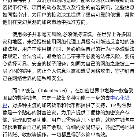
户仿佛拥有了一双洞察市场的慧眼，能够及时获取到最新的加
密货币行情、项目的动态发展以及行业的前沿资讯，这些信息
如同指南针，为用户的投资决策提供了坚实可靠的依据，帮助
他们在变幻莫测的加密市场中找准方向。
使用梯子并非毫无风险,必须保持谨慎，在世界上许多国
家和地区，未经授权使用网络代理工具极有可能违反当地的法
律法规，用户在使用梯子时，务必确保自己的行为严格遵循法
律规定，合法合规，避免给自己带来不必要的法律风险，要精
心选择可靠、安全的梯子服务，如同为自己的网络之旅披上一
层坚固的铠甲，防止个人信息泄露和遭受网络攻击，守护好自
己在网络世界的隐私和安全。
而 TP 钱包（TokenPocket），在加密世界中堪称一款备受
瞩目的数字钱包，它是一款集多种功能于一身的去
中心化钱
包
，对多种主流的加密货币和代币都提供了支持，TP 钱包就
像是一个贴心的财富管家，为用户提供了便捷的加密资产存
储、管理和交易功能，用户只需轻点几下屏幕，就能在钱包中
轻松地查看自己的资产余额、详细的交易记录，还能流畅地进
行转账、收款等操作，一切都显得那么简单高效。