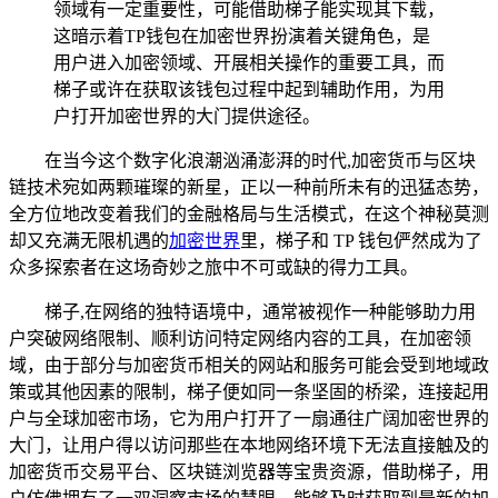
领域有一定重要性，可能借助梯子能实现其下载，
这暗示着TP钱包在加密世界扮演着关键角色，是
用户进入加密领域、开展相关操作的重要工具，而
梯子或许在获取该钱包过程中起到辅助作用，为用
户打开加密世界的大门提供途径。
在当今这个数字化浪潮汹涌澎湃的时代,加密货币与区块
链技术宛如两颗璀璨的新星，正以一种前所未有的迅猛态势，
全方位地改变着我们的金融格局与生活模式，在这个神秘莫测
却又充满无限机遇的
加密世界
里，梯子和 TP 钱包俨然成为了
众多探索者在这场奇妙之旅中不可或缺的得力工具。
梯子,在网络的独特语境中，通常被视作一种能够助力用
户突破网络限制、顺利访问特定网络内容的工具，在加密领
域，由于部分与加密货币相关的网站和服务可能会受到地域政
策或其他因素的限制，梯子便如同一条坚固的桥梁，连接起用
户与全球加密市场，它为用户打开了一扇通往广阔加密世界的
大门，让用户得以访问那些在本地网络环境下无法直接触及的
加密货币交易平台、区块链浏览器等宝贵资源，借助梯子，用