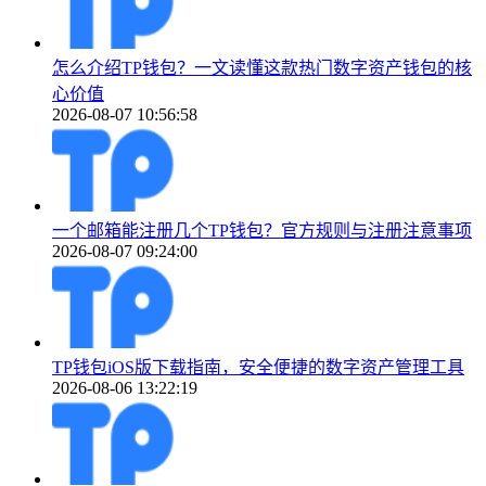
怎么介绍TP钱包？一文读懂这款热门数字资产钱包的核
心价值
2026-08-07 10:56:58
一个邮箱能注册几个TP钱包？官方规则与注册注意事项
2026-08-07 09:24:00
TP钱包iOS版下载指南，安全便捷的数字资产管理工具
2026-08-06 13:22:19