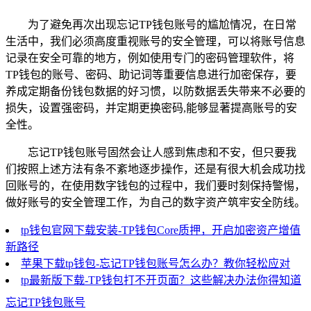
为了避免再次出现忘记TP钱包账号的尴尬情况，在日常
生活中，我们必须高度重视账号的安全管理，可以将账号信息
记录在安全可靠的地方，例如使用专门的密码管理软件，将
TP钱包的账号、密码、助记词等重要信息进行加密保存，要
养成定期备份钱包数据的好习惯，以防数据丢失带来不必要的
损失，设置强密码，并定期更换密码,能够显著提高账号的安
全性。
忘记TP钱包账号固然会让人感到焦虑和不安，但只要我
们按照上述方法有条不紊地逐步操作，还是有很大机会成功找
回账号的，在使用数字钱包的过程中，我们要时刻保持警惕，
做好账号的安全管理工作，为自己的数字资产筑牢安全防线。
tp钱包官网下载安装-TP钱包Core质押，开启加密资产增值
新路径
苹果下载tp钱包-忘记TP钱包账号怎么办？教你轻松应对
tp最新版下载-TP钱包打不开页面？这些解决办法你得知道
忘记TP钱包账号