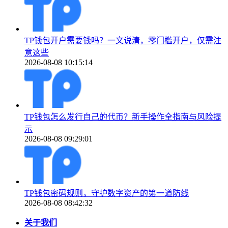
TP钱包开户需要钱吗？一文说清，零门槛开户，仅需注
意这些
2026-08-08 10:15:14
TP钱包怎么发行自己的代币？新手操作全指南与风险提
示
2026-08-08 09:29:01
TP钱包密码规则，守护数字资产的第一道防线
2026-08-08 08:42:32
关于我们