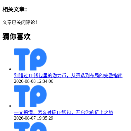
相关文章：
文章已关闭评论！
猜你喜欢
别错过TP钱包里的潜力币，从筛选到布局的完整指南
2026-08-08 12:34:06
一文搞懂，怎么对接TP钱包，开启你的链上之旅
2026-08-07 19:35:29