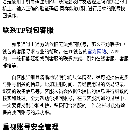
若是使用手机号码注册的，系统会及时发送验证码到绑定的手
机上，输入正确的验证码后,同样能够顺利进行后续的账号找
回操作。
联系TP钱包客服
如果通过上述方法依旧无法找回账号，那么不妨联系TP
钱包的客服寻求专业的帮助，在TP钱包的
官方网站
、APP
内，一般都能轻松找到客服的联系方式，例如在线客服、客服
邮箱等。
向客服详细且清晰地说明你的具体情况，尽可能提供更多
与账号相关的信息，比如注册时间、曾经使用过的交易记录、
绑定的设备信息等，客服人员会依据你提供的信息进行细致的
核实和处理，全力帮助你找回账号，在与客服沟通的过程中，
一定要保持耐心和礼貌，积极配合客服的工作,这样才能有效
提高找回账号的成功率。
重视账号安全管理