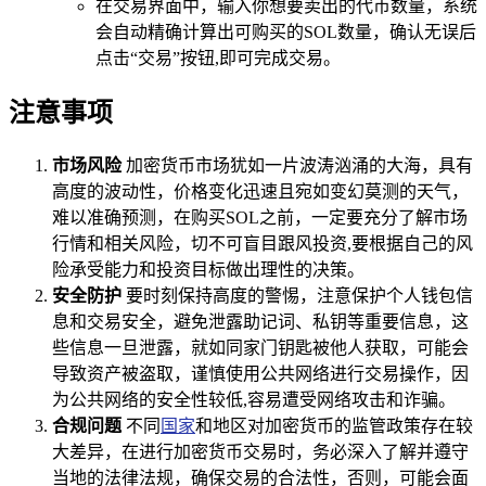
在交易界面中，输入你想要卖出的代币数量，系统
会自动精确计算出可购买的SOL数量，确认无误后
点击“交易”按钮,即可完成交易。
注意事项
市场风险
加密货币市场犹如一片波涛汹涌的大海，具有
高度的波动性，价格变化迅速且宛如变幻莫测的天气，
难以准确预测，在购买SOL之前，一定要充分了解市场
行情和相关风险，切不可盲目跟风投资,要根据自己的风
险承受能力和投资目标做出理性的决策。
安全防护
要时刻保持高度的警惕，注意保护个人钱包信
息和交易安全，避免泄露助记词、私钥等重要信息，这
些信息一旦泄露，就如同家门钥匙被他人获取，可能会
导致资产被盗取，谨慎使用公共网络进行交易操作，因
为公共网络的安全性较低,容易遭受网络攻击和诈骗。
合规问题
不同
国家
和地区对加密货币的监管政策存在较
大差异，在进行加密货币交易时，务必深入了解并遵守
当地的法律法规，确保交易的合法性，否则，可能会面