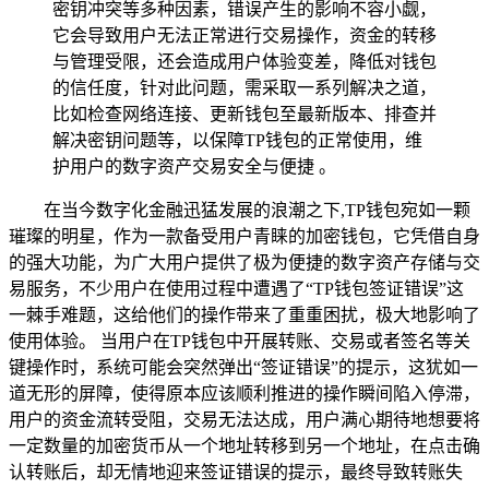
密钥冲突等多种因素，错误产生的影响不容小觑，
它会导致用户无法正常进行交易操作，资金的转移
与管理受限，还会造成用户体验变差，降低对钱包
的信任度，针对此问题，需采取一系列解决之道，
比如检查网络连接、更新钱包至最新版本、排查并
解决密钥问题等，以保障TP钱包的正常使用，维
护用户的数字资产交易安全与便捷 。
在当今数字化金融迅猛发展的浪潮之下,TP钱包宛如一颗
璀璨的明星，作为一款备受用户青睐的加密钱包，它凭借自身
的强大功能，为广大用户提供了极为便捷的数字资产存储与交
易服务，不少用户在使用过程中遭遇了“TP钱包签证错误”这
一棘手难题，这给他们的操作带来了重重困扰，极大地影响了
使用体验。 当用户在TP钱包中开展转账、交易或者签名等关
键操作时，系统可能会突然弹出“签证错误”的提示，这犹如一
道无形的屏障，使得原本应该顺利推进的操作瞬间陷入停滞，
用户的资金流转受阻，交易无法达成，用户满心期待地想要将
一定数量的加密货币从一个地址转移到另一个地址，在点击确
认转账后，却无情地迎来签证错误的提示，最终导致转账失