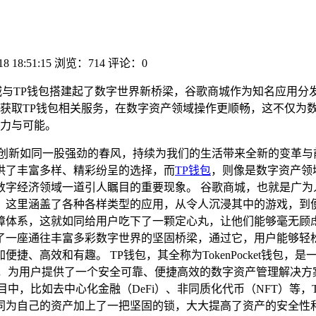
18 18:51:15
浏览：714
评论：0
城与TP钱包搭建起了数字世界新桥梁，谷歌商城作为知名应用分
获取TP钱包相关服务，在数字资产领域操作更顺畅，这不仅为
力与可能。
的创新如同一股强劲的春风，持续为我们的生活带来全新的变革与
供了丰富多样、精彩纷呈的选择，而
TP钱包
，则像是数字资产领
经济领域一道引人瞩目的重要现象。 谷歌商城，也就是广为人知的G
，这里涵盖了各种各样类型的应用，从令人沉浸其中的游戏，到
障体系，这就如同给用户吃下了一颗定心丸，让他们能够毫无顾
了一座通往丰富多彩数字世界的坚固桥梁，通过它，用户能够轻
捷、高效和有趣。 TP钱包，其全称为TokenPocket钱包
家，为用户提供了一个安全可靠、便捷高效的数字资产管理解决方
中，比如去中心化金融（DeFi）、非同质化代币（NFT）等
同为自己的资产加上了一把坚固的锁，大大提高了资产的安全性和