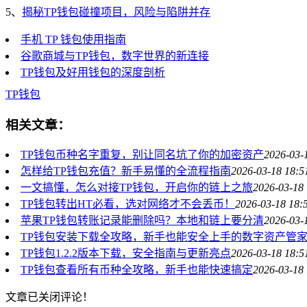
5、
揭秘TP钱包碰撞项目，风险与陷阱并存
手机 TP 钱包使用指南
谷歌商城与TP钱包，数字世界的新连接
TP钱包及好用钱包的深度剖析
TP钱包
相关文章：
TP钱包币种名字重复，别让同名坑了你的加密资产
2026-03-
怎样给TP钱包充值？新手易懂的全流程指南
2026-03-18 18:5
一文搞懂，怎么对接TP钱包，开启你的链上之旅
2026-03-18 
TP钱包转出HT必看，选对网络才不会丢币！
2026-03-18 18:
苹果TP钱包转账记录能删除吗？本地和链上要分清
2026-03-
TP钱包安装下载全攻略，新手也能安全上手的数字资产管
TP钱包1.2.2版本下载，安全指南与更新亮点
2026-03-18 18:5
TP钱包查看所有币种全攻略，新手也能快速搞定
2026-03-18 
文章已关闭评论！