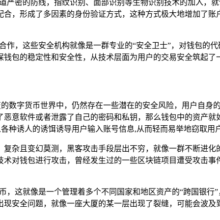
道道严密的防线，指纹识别、面部识别等生物识别技术的加入，就
配合，形成了多因素的身份验证方式，这种方式极大地增加了账户
度合作，这些安全机构就像是一群专业的“安全卫士”，对钱包的
保钱包的稳定性和安全性，从技术层面为用户的交易安全筑起了一
变的数字货币世界中，仍然存在一些潜在的安全风险，用户自身的
了恶意软件或者泄露了自己的密码和私钥，那么钱包中的资产就
，以各种诱人的诱饵诱导用户输入账号信息,从而轻而易举地窃取用
复杂且变幻莫测，黑客攻击手段层出不穷，就像一群不断进化的“
技术对钱包进行攻击，曾经发生过的一些区块链项目遭受攻击事
代币，这就像是一个管理着多个不同国家和地区资产的“跨国银行
现安全问题，就像一座大厦的某一层出现了裂缝，可能会波及到在