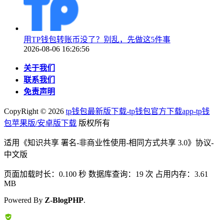
用TP钱包转账币没了？别乱，先做这5件事
2026-08-06 16:26:56
关于我们
联系我们
免责声明
CopyRight ©
2026
tp钱包最新版下载-tp钱包官方下载app-tp钱
包苹果版/安卓版下载
版权所有
适用《知识共享 署名-非商业性使用-相同方式共享 3.0》协议-
中文版
页面加载时长：0.100 秒 数据库查询：19 次 占用内存：3.61
MB
Powered By
Z-BlogPHP
.