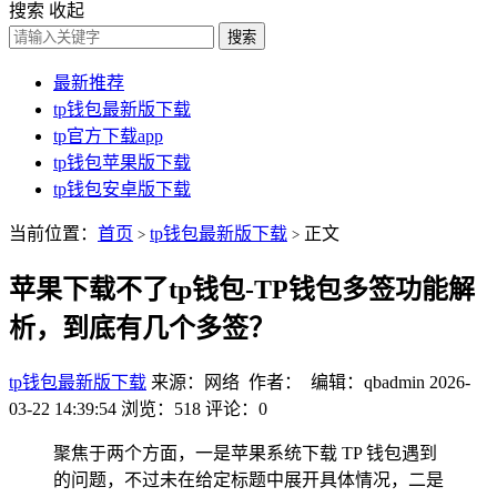
搜索
收起
搜索
最新推荐
tp钱包最新版下载
tp官方下载app
tp钱包苹果版下载
tp钱包安卓版下载
当前位置：
首页
tp钱包最新版下载
正文
>
>
苹果下载不了tp钱包-TP钱包多签功能解
析，到底有几个多签？
tp钱包最新版下载
来源：网络 作者： 编辑：qbadmin
2026-
03-22 14:39:54
浏览：518
评论：0
聚焦于两个方面，一是苹果系统下载 TP 钱包遇到
的问题，不过未在给定标题中展开具体情况，二是