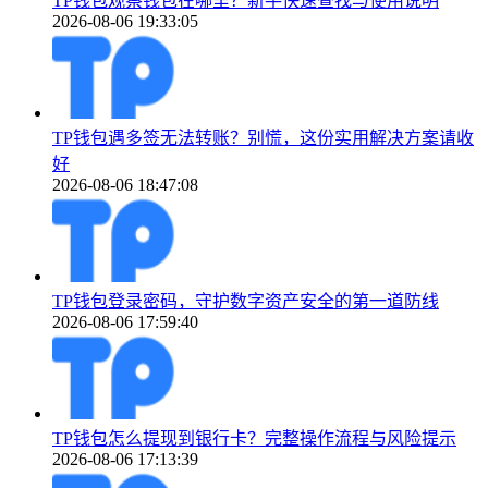
TP钱包观察钱包在哪里？新手快速查找与使用说明
2026-08-06 19:33:05
TP钱包遇多签无法转账？别慌，这份实用解决方案请收
好
2026-08-06 18:47:08
TP钱包登录密码，守护数字资产安全的第一道防线
2026-08-06 17:59:40
TP钱包怎么提现到银行卡？完整操作流程与风险提示
2026-08-06 17:13:39