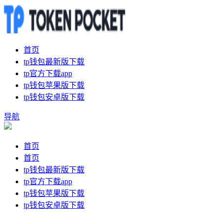
首页
tp钱包最新版下载
tp官方下载app
tp钱包苹果版下载
tp钱包安卓版下载
导航
首页
首页
tp钱包最新版下载
tp官方下载app
tp钱包苹果版下载
tp钱包安卓版下载