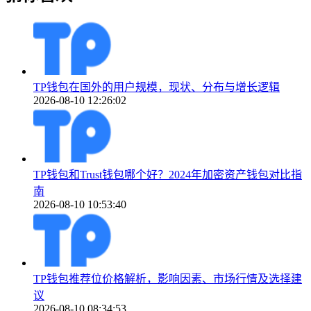
TP钱包在国外的用户规模，现状、分布与增长逻辑
2026-08-10 12:26:02
TP钱包和Trust钱包哪个好？2024年加密资产钱包对比指
南
2026-08-10 10:53:40
TP钱包推荐位价格解析，影响因素、市场行情及选择建
议
2026-08-10 08:34:53