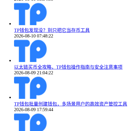
TP钱包发现没？别只把它当存币工具
2026-08-10 07:48:22
以太链买币全攻略，TP钱包操作指南与安全注意事项
2026-08-09 21:04:22
TP钱包批量创建钱包，多场景用户的高效资产管控工具
2026-08-09 17:59:44