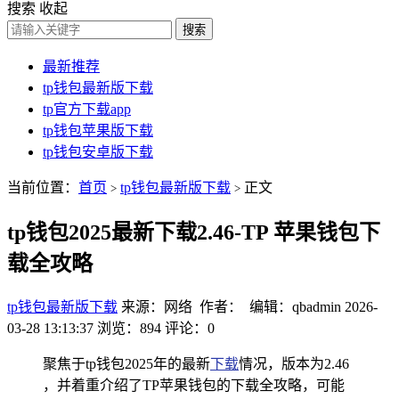
搜索
收起
搜索
最新推荐
tp钱包最新版下载
tp官方下载app
tp钱包苹果版下载
tp钱包安卓版下载
当前位置：
首页
tp钱包最新版下载
正文
>
>
tp钱包2025最新下载2.46-TP 苹果钱包下
载全攻略
tp钱包最新版下载
来源：网络 作者： 编辑：qbadmin
2026-
03-28 13:13:37
浏览：894
评论：0
聚焦于tp钱包2025年的最新
下载
情况，版本为2.46
，并着重介绍了TP苹果钱包的下载全攻略，可能