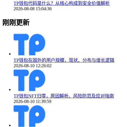
TP钱包代码是什么？从核心构成到安全价值解析
2026-08-08 15:04:36
刚刚更新
TP钱包在国外的用户规模，现状、分布与增长逻辑
2026-08-10 12:26:02
TP钱包NFT归零，原因解析、风险防范及应对指南
2026-08-10 11:39:59