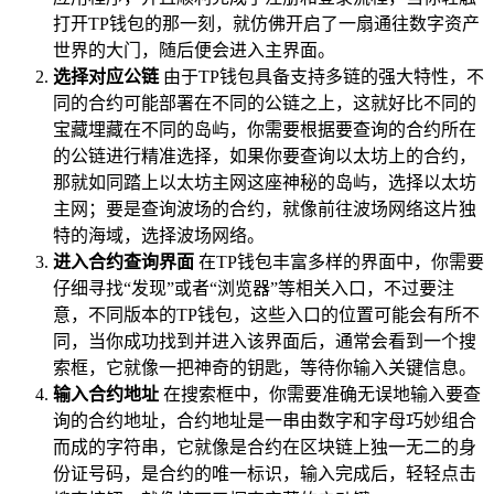
打开TP钱包的那一刻，就仿佛开启了一扇通往数字资产
世界的大门，随后便会进入主界面。
选择对应公链
由于TP钱包具备支持多链的强大特性，不
同的合约可能部署在不同的公链之上，这就好比不同的
宝藏埋藏在不同的岛屿，你需要根据要查询的合约所在
的公链进行精准选择，如果你要查询以太坊上的合约，
那就如同踏上以太坊主网这座神秘的岛屿，选择以太坊
主网；要是查询波场的合约，就像前往波场网络这片独
特的海域，选择波场网络。
进入合约查询界面
在TP钱包丰富多样的界面中，你需要
仔细寻找“发现”或者“浏览器”等相关入口，不过要注
意，不同版本的TP钱包，这些入口的位置可能会有所不
同，当你成功找到并进入该界面后，通常会看到一个搜
索框，它就像一把神奇的钥匙，等待你输入关键信息。
输入合约地址
在搜索框中，你需要准确无误地输入要查
询的合约地址，合约地址是一串由数字和字母巧妙组合
而成的字符串，它就像是合约在区块链上独一无二的身
份证号码，是合约的唯一标识，输入完成后，轻轻点击