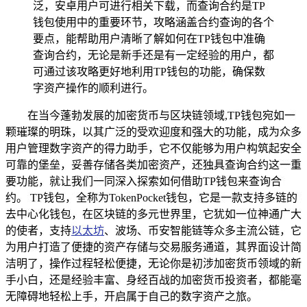
泛，安卓用户可进行相关下载，而查询合约是TP
钱包使用中的重要环节，攻略涵盖合约查询的各个
要点，能帮助用户清晰了解如何在TP钱包中准确
查询合约，无论是新手还是有一定经验的用户，都
可通过该攻略更好地利用TP钱包的功能，确保数
字资产操作的顺利进行。
在当今蓬勃发展的加密货币与区块链领域,TP钱包宛如一
颗璀璨的明珠，以其广泛的受欢迎度和强大的功能，成为众多
用户管理数字资产的得力助手，它不仅能够为用户构筑起安全
可靠的堡垒，妥善存储各类加密资产，还独具查询合约这一重
要功能，就让我们一同深入探索如何借助TP钱包来查询合
约。 TP钱包，全称为TokenPocket钱包，它是一款支持多链的
去中心化钱包，在区块链的多元世界里，它犹如一位神通广大
的使者，支持
以太坊
、波场、币安智能链等众多主流公链，它
为用户打造了便捷的资产存储与交易服务通道，其界面设计简
洁明了，操作过程轻松便捷，无论你是初涉加密货币领域的新
手小白，还是经验丰富、身经百战的加密货币投资者，都能毫
无障碍地轻松上手，开启属于自己的数字资产之旅。