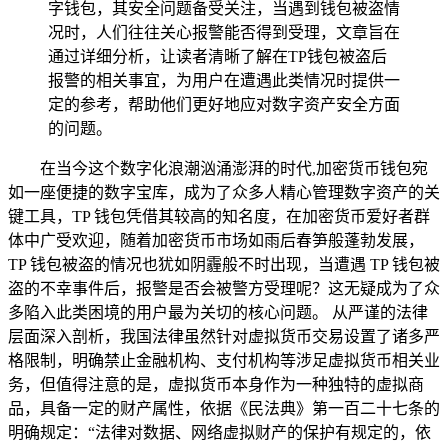
字钱包，其安全问题备受关注，当遇到钱包被盗情
况时，人们往往关心报警能否得到受理，文章旨在
通过详细分析，让读者清晰了解在TP钱包被盗后
报警的相关事宜，为用户在遭遇此类情况时提供一
定的参考，帮助他们更好地应对数字资产安全方面
的问题。
在当今这个数字化浪潮汹涌澎湃的时代,加密货币钱包宛
如一座便捷的数字宝库，成为了众多人精心管理数字资产的关
键工具，TP 钱包凭借其较高的知名度，在加密货币爱好者群
体中广受欢迎，随着加密货币市场如雨后春笋般蓬勃发展，
TP 钱包被盗的情况也犹如阴霾般不时出现，当遭遇 TP 钱包被
盗的不幸事件后，报警是否会被警方受理呢？这无疑成为了众
多陷入此类困境的用户最为关切的核心问题。 从严谨的法律
层面深入剖析，我国法律虽然针对虚拟货币交易设置了诸多严
格限制，明确禁止金融机构、支付机构等涉足虚拟货币相关业
务，但值得注意的是，虚拟货币本身作为一种独特的虚拟商
品，具备一定的财产属性，依据《民法典》第一百二十七条的
明确规定：“法律对数据、网络虚拟财产的保护有规定的，依