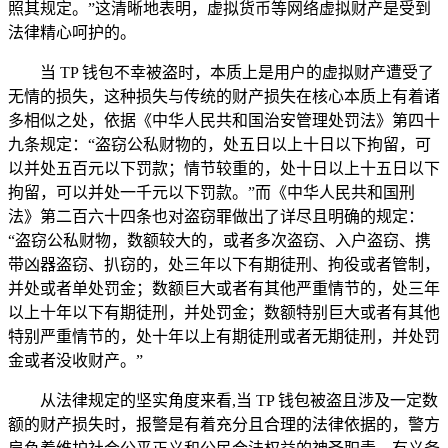
照其规定。”这清晰地表明，虚拟货币等网络虚拟财产是受到
法律精心呵护的。
当 TP 钱包不幸被盗时，本质上是用户的虚拟财产遭受了
无情的损失，这种损失与传统的财产损失在核心本质上有着诸
多相似之处，依据《中华人民共和国治安管理处罚法》第四十
九条规定：“盗窃公私财物的，处五日以上十日以下拘留，可
以并处五百元以下罚款；情节较重的，处十日以上十五日以下
拘留，可以并处一千元以下罚款。”而《中华人民共和国刑
法》第二百六十四条也对盗窃罪做出了详尽且明确的规定：
“盗窃公私财物，数额较大的，或者多次盗窃、入户盗窃、携
带凶器盗窃、扒窃的，处三年以下有期徒刑、拘役或者管制，
并处或者单处罚金；数额巨大或者有其他严重情节的，处三年
以上十年以下有期徒刑，并处罚金；数额特别巨大或者有其他
特别严重情节的，处十年以上有期徒刑或者无期徒刑，并处罚
金或者没收财产。”
从法律规定的坚实角度来看,当 TP 钱包被盗且涉及一定数
额的财产损失时，报警是有着充分且合理的法律依据的，警方