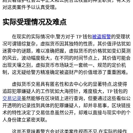
肩负着维护社会公平正义和公民合法权益的神圣职责，有义务
对这类案件予以认真受理。
实际受理情况及难点
在现实的实际情况中,警方对于 TP 钱包
被盗报警
的受理状
况可谓错综复杂，虚拟货币因其独特的性质，其价值评估犹如
迷雾中的谜题，难以准确把握，虚拟货币的价格犹如变幻莫测
的风云，波动幅度极大，在不同的时间节点上，其价值可能会
出现天壤之别，虚拟货币市场缺乏一套统一、规范的定价机
制，这无疑给警方精准确定被盗财产的价值增添了重重困难。
虚拟货币交易具有匿名性和去中心化的显著特点,这使得
追踪犯罪嫌疑人的工作犹如大海捞针，难度极大，TP 钱包的
交易记录
虽然能够在区块链上进行查询，但要通过这些看似公
开透明的记录找到具体的犯罪嫌疑人，却并非易事，区块链技
术的特性决定了交易信息虽然公开，却难以直接与现实中的个
人身份建立紧密关联。
这并不意味着警方会对这类案件视而不见,在实际的操作