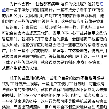
为什么会有“TP钱包都有病毒”这样的说法呢？这背后
隐
藏
着一些不法分子的阴谋诡计，一些不法分子看中了TP钱包
的高知名度，妄图利用用户对TP钱包的信任来谋取私利，他
们制作了一些仿冒的TP钱包应用，这些仿冒应用就像是披着
羊皮的狼，外表看似与正版TP钱包一模一样，但实际上其中
可能会包含病毒或恶意代码，当用户不小心下载并使用这些仿
冒应用时，就如同打开了潘多拉的魔盒，会面临资产被盗取的
巨大风险，这些仿冒应用通常会通过一些非正规的渠道进行推
广，比如一些不可信的网站、论坛等，在这些地方，仿冒应用
就像隐藏在黑暗中的陷阱，等待着粗心的用户上钩，一旦用户
下载了这些仿冒应用，就会误以为是TP钱包本身存在病毒，
从而产生错误的认知。
除了仿冒应用的影响,一些用户自身的操作不当也可能导
致对TP钱包产生误解，一些用户在使用TP钱包时，可能没有
遵循正确的操作规范，就像在没有地图的情况下贸然闯入未知
的领域，他们在不安全的网络环境下使用钱包，或者随意点击
一些不明来源的链接，这些行为都可能导致手机或设备被病毒
感染，而当出现问题时，用户可能会不假思索地将这些问题归