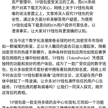
资产管理中，TP钱包是受关注的工具，而iOS系统
用户对其下载尤为关心，网络上关于TP钱包有病
毒的说法甚嚣尘上，文章将深入探究TP钱包的安
全性，通过多方面分析来解答用户疑惑，为使用
TP钱包或有下载意向的iOS用户提供可靠信息，以
澄清事实，让大家对TP钱包有更准确的认知。
在当今这个数字化浪潮席卷全球的时代,加密货币市场宛
如一颗璀璨的新星，正以令人瞩目的姿态日益火爆起来，随着
加密货币的热度不断攀升，各种各样的钱包应用也如雨后春笋
般在网络的土壤中纷纷涌现，TP钱包（TokenPocket）凭借其
独特的功能和良好的用户体验，成为了一款广受欢迎的数字钱
包，在众多加密货币爱好者中拥有着较高的知名度，网络上却
不时会出现“TP钱包都有病毒”这样的言论，这无疑在用户群
体中掀起了一阵波澜，让许多对TP钱包满怀信任的用户心生
疑虑，TP钱包真的都有病毒吗？让我们一同深入探究，揭开
这背后的真相。
TP钱包是一款支持多链的去中心化钱包,它宛如一个功能