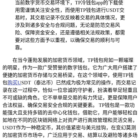
当前数字货币交易环境下，TP冷钱包app的下载使
用需谨慎关注安全性，而使用TP钱包进行USDT交
易时，其交易记录不仅反映着交易的具体情况，更
涉及到诸多安全与合规问题，无论是防范交易风
险、保障资金安全，还是遵循相关法规政策，都需
要对这些方面予以重视，以确保交易的顺利与可
靠。
在当今蓬勃发展的加密货币领域，TP钱包宛如一颗璀璨
的明星，作为一款广受赞誉的数字钱包，它为广大用户搭建了
便捷的加密货币存储与交易桥梁，在这个领域中，使用TP钱
包
购买U
SDT（泰达币）已然成为极为常见的操作，而交易记
录在这一过程中，恰似一位忠诚的守护者，扮演着举足轻重且
不可或缺的角色，它不单单是交易的有力凭证，更是保障用户
合法权益、确保交易安全合规的关键要素。 TP钱包是一款功
能强大且支持多链的去中心化钱包，借助它，用户能够轻松自
如地在不同的区块链网络上对资产进行高效管理和灵活交易，
USDT作为一种稳定币，其价值紧密与美元挂钩，在变幻莫测
的加密货币市场中，广泛应用于交易、结算以及避险等诸多场