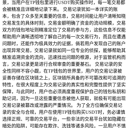
景，当用户在TP钱包里进行USDT购买操作时，每一笔交易都
会被精准且详细地记录下来。 交易记录犹如一本详实的账
本，包含了众多至关重要的信息，交易时间能让用户清晰知晓
交易发生的具体时刻，交易金额明确了资金的流动规模，交易
双方的钱包地址则精准定位了交易的参与方，这些信息不仅能
帮助用户清晰透彻地了解自己的每一次交易行为，而且在遭遇
问题时，还能作为极具效力的证据，倘若用户发现自己的账户
出现异常交易，交易记录就如同一位专业的侦探，能够帮助其
精准追溯资金的流向，迅速找出问题的根源，对于监管机构而
言，交易记录更是进行合规审查的重要基石。 交易记录的安
全性同样不容小觑，在TP钱包的世界里，用户的交易记录被
妥善存储在区块链之上，区块链所具备的不可篡改和可追溯的
特性，在很大程度上为交易记录的真实性和完整性提供了坚实
保障，与此同时，用户也必须高度重视保护自己的钱包私钥和
助记词，因为一旦这些重要信息被他人获取，就极有可能出现
交易记录被篡改或泄露的严重情况。 为了全方位确保交易记
录的安全与合规，用户在使用TP钱包购买USDT时，务必谨慎
选择正规、可靠的交易平台，一些非法的交易平台犹如隐藏在
暗处的陷阱，可能存在欺诈、洗钱等诸多风险，一旦用户不慎