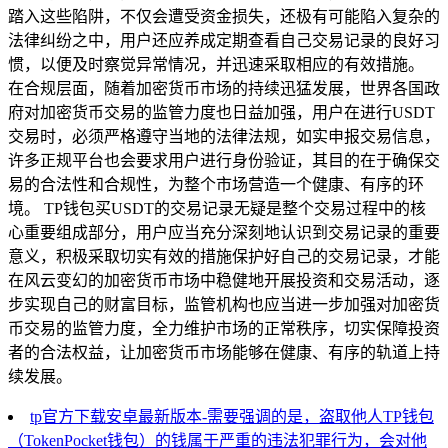
踏入这些陷阱，不仅会遭受资金损失，还极有可能陷入复杂的
法律纠纷之中，用户还应养成定期查看自己交易记录的良好习
惯，以便及时察觉异常情况，并迅速采取相应的有效措施。
在合规层面，随着加密货币市场的持续迅猛发展，世界各国政
府对加密货币交易的监管力度也日益加强，用户在进行USDT
交易时，必须严格遵守当地的法律法规，如实申报交易信息，
许多正规平台也会要求用户进行身份验证，其目的在于确保交
易的合法性和合规性，为整个市场营造一个健康、有序的环
境。 TP钱包买USDT的交易记录无疑是整个交易过程中的核
心重要组成部分，用户应当充分深刻地认识到交易记录的重要
意义，积极采取切实有效的措施保护好自己的交易记录，才能
在风云变幻的加密货币市场中稳健地开展投资和交易活动，逐
步实现自己的财富目标，监管机构也应当进一步加强对加密货
币交易的监管力度，全力维护市场的正常秩序，切实保障投资
者的合法权益，让加密货币市场能够在健康、有序的轨道上持
续发展。
tp官方下载安卓最新版本-需要强调的是，盗取他人TP钱包
（TokenPocket钱包）的钱属于严重的违法犯罪行为，会对他