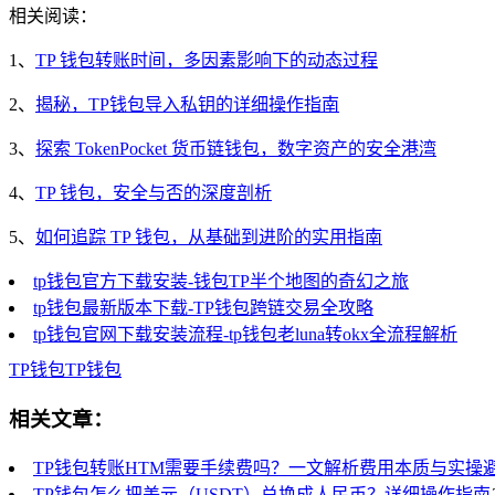
相关阅读：
1、
TP 钱包转账时间，多因素影响下的动态过程
2、
揭秘，TP钱包导入私钥的详细操作指南
3、
探索 TokenPocket 货币链钱包，数字资产的安全港湾
4、
TP 钱包，安全与否的深度剖析
5、
如何追踪 TP 钱包，从基础到进阶的实用指南
tp钱包官方下载安装-钱包TP半个地图的奇幻之旅
tp钱包最新版本下载-TP钱包跨链交易全攻略
tp钱包官网下载安装流程-tp钱包老luna转okx全流程解析
TP钱包
TP
钱包
相关文章：
TP钱包转账HTM需要手续费吗？一文解析费用本质与实操
TP钱包怎么把美元（USDT）兑换成人民币？详细操作指南