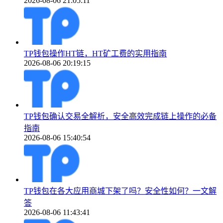
2026-08-06 21:05:11
TP钱包操作HT链，HT矿工费的实用指南
2026-08-06 20:19:15
TP钱包确认交易全解析，安全高效完成链上操作的必备
指南
2026-08-06 15:40:54
TP钱包在各大应用商城下架了吗？安全性如何？一文解
答
2026-08-06 11:43:41