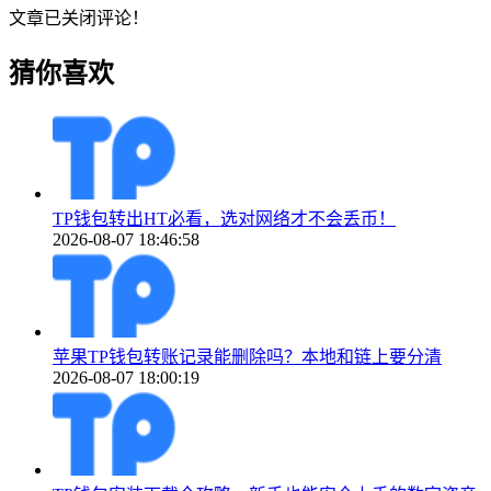
文章已关闭评论！
猜你喜欢
TP钱包转出HT必看，选对网络才不会丢币！
2026-08-07 18:46:58
苹果TP钱包转账记录能删除吗？本地和链上要分清
2026-08-07 18:00:19