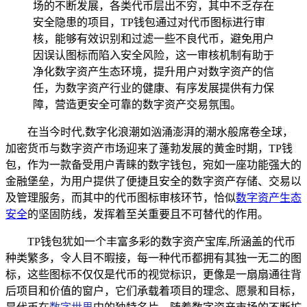
场的不断发展，各类代币层出不穷，其中不乏存在
安全隐患的项目，TP钱包通过对代币图标进行审
核，能够有效识别和过滤一些不良代币，避免用户
因误认图标而陷入安全风险，这一审核机制有助于
净化数字资产生态环境，提升用户对数字资产的信
任，为数字资产行业的健康、有序发展提供有力保
障，营造更安全可靠的数字资产交易氛围。
在当今时代,数字化浪潮如汹涌澎湃的潮水般席卷全球，
加密货币与数字资产市场迎来了蓬勃发展的黄金时期，TP钱
包，作为一款备受用户青睐的数字钱包，宛如一座功能强大的
金融堡垒，为用户提供了便捷且安全的数字资产存储、交易以
及管理服务，而其中的代币图标审核环节，恰似
数字资产生态
安全
的坚固防线，发挥着至关重要且不可替代的作用。
TP钱包犹如一个丰富多彩的数字资产宝库,所涵盖的代币
种类繁多，令人目不暇接，每一种代币都拥有其独一无二的图
标，这些图标不仅仅是代币的视觉标识，更像是一扇扇通往背
后项目和价值的窗户，它们承载着项目的理念、愿景和目标，