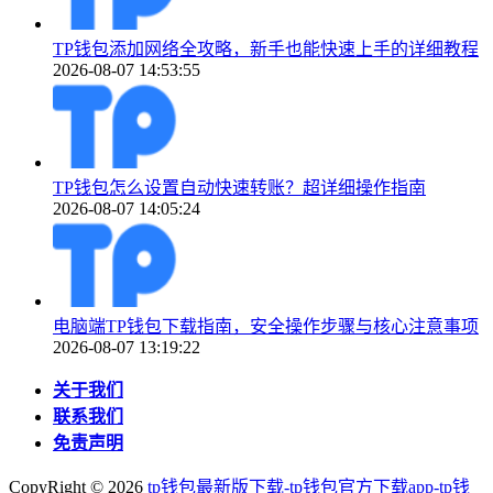
TP钱包添加网络全攻略，新手也能快速上手的详细教程
2026-08-07 14:53:55
TP钱包怎么设置自动快速转账？超详细操作指南
2026-08-07 14:05:24
电脑端TP钱包下载指南，安全操作步骤与核心注意事项
2026-08-07 13:19:22
关于我们
联系我们
免责声明
CopyRight ©
2026
tp钱包最新版下载-tp钱包官方下载app-tp钱