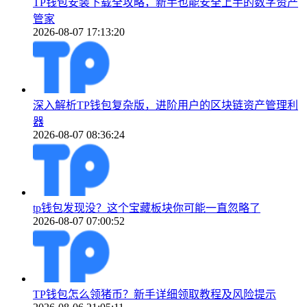
TP钱包安装下载全攻略，新手也能安全上手的数字资产
管家
2026-08-07 17:13:20
深入解析TP钱包复杂版，进阶用户的区块链资产管理利
器
2026-08-07 08:36:24
tp钱包发现没？这个宝藏板块你可能一直忽略了
2026-08-07 07:00:52
TP钱包怎么领猪币？新手详细领取教程及风险提示