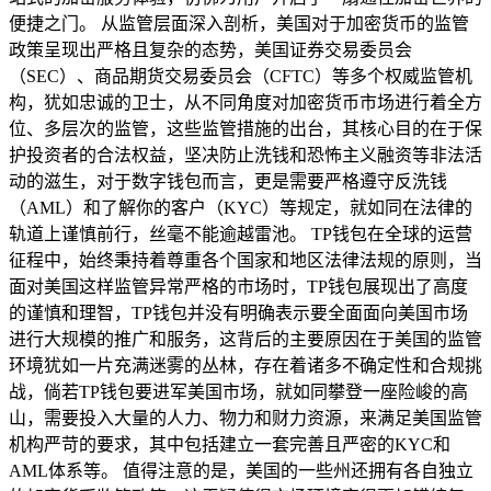
便捷之门。 从监管层面深入剖析，美国对于加密货币的监管
政策呈现出严格且复杂的态势，美国证券交易委员会
（SEC）、商品期货交易委员会（CFTC）等多个权威监管机
构，犹如忠诚的卫士，从不同角度对加密货币市场进行着全方
位、多层次的监管，这些监管措施的出台，其核心目的在于保
护投资者的合法权益，坚决防止洗钱和恐怖主义融资等非法活
动的滋生，对于数字钱包而言，更是需要严格遵守反洗钱
（AML）和了解你的客户（KYC）等规定，就如同在法律的
轨道上谨慎前行，丝毫不能逾越雷池。 TP钱包在全球的运营
征程中，始终秉持着尊重各个国家和地区法律法规的原则，当
面对美国这样监管异常严格的市场时，TP钱包展现出了高度
的谨慎和理智，TP钱包并没有明确表示要全面面向美国市场
进行大规模的推广和服务，这背后的主要原因在于美国的监管
环境犹如一片充满迷雾的丛林，存在着诸多不确定性和合规挑
战，倘若TP钱包要进军美国市场，就如同攀登一座险峻的高
山，需要投入大量的人力、物力和财力资源，来满足美国监管
机构严苛的要求，其中包括建立一套完善且严密的KYC和
AML体系等。 值得注意的是，美国的一些州还拥有各自独立