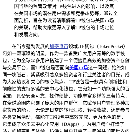
国当地的监管政策对TP钱包进入的影响，以及其
在美国市场的潜在用户需求和竞争态势等，通过全
面剖析，旨在为读者清晰解答TP钱包与美国市场
的关联，帮助大家更深入了解TP钱包的市场定位
和发展方向。
在当今蓬勃发展的
加密货币
领域,TP钱包（TokenPocket）
宛如一颗璀璨的明星，作为一款备受广大用户青睐的数字钱
包，它为全球众多用户搭建了一个便捷且高效的加密资产存储
与交易平台，而TP钱包是否面向
美国市场
这一问题，始终如
同一块磁石，紧紧吸引着众多投资者和行业关注者的目光，成
为大家热议和关心的核心焦点。 TP钱包是一款具有创新性和
前瞻性的支持多链的去中心化钱包，它宛如一个功能强大的百
宝箱，具备安全可靠、操作便捷、功能丰富多样等显著特点，
在全球范围内积累了庞大的用户群体，它赋予用户管理多种加
密货币的能力，无论是日常的转账汇款、轻松收款，还是参与
各类交易活动，都能在TP钱包中高效完成，更为出色的是，
它集成了众多去中心化应用（DApps），为用户精心打造了一
站式的加密服务体验，仿佛为用户开启了一扇通往加密世界的