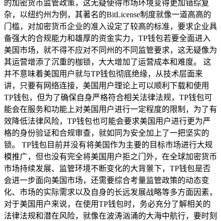
的加密货币监管政策，这无疑使得市场环境变得更加错综复
杂，以纽约州为例，其著名的BitLicense制度就像一道高高的
门槛，对加密货币企业的准入设定了较高的标准，要求企业具
备强大的合规能力和雄厚的资金实力，TP钱包若要全面进入
美国市场，就不得不应对不同州的不同监管要求，这无疑像为
其运营增添了沉重的枷锁，大大增加了运营成本和难度。 这
并不意味着美国用户就与TP钱包彻底绝缘，从技术层面来
讲，只要有网络连接，美国用户理论上可以顺利下载和使用
TP钱包，但为了确保自身严格符合相关法律法规，TP钱包可
能会在服务和功能上对美国用户进行一定程度的限制，为了有
效降低法律风险，TP钱包也可能会要求美国用户进行更为严
格的身份验证和合规审查，就如同为安全加上了一把坚实的
锁。 TP钱包目前并没有将美国作为主要的目标市场进行大规
模推广，但也没有完全将美国用户拒之门外，在全球加密货币
市场持续发展、监管环境不断变化的大背景下，TP钱包是否
会进一步面向美国市场，还需要综合考量监管政策的动态变
化、市场的实际需求以及自身的长远发展战略等多方面因素，
对于美国用户来说，在使用TP钱包时，务必充分了解相关的
法律法规和潜在风险，就像在波涛汹涌的大海中航行，要时刻