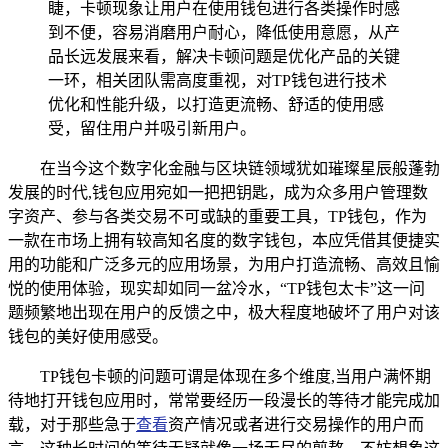
睫，卡顿现象让用户在使用钱包进行各类操作时感
到不便，容易消磨用户耐心，降低使用意愿，从产
品长远发展来看，解决卡顿问题是优化产品的关键
一环，相关团队需高度重视，对TP钱包进行技术
优化和性能升级，以打造更流畅、舒适的使用感
受，留住用户并吸引新用户。
在当今这个数字化金融与区块链领域犹如璀璨星辰般蓬勃
发展的时代,钱包应用宛如一把把钥匙，成为众多用户管理数
字资产、参与各类交易不可或缺的重要工具，TP钱包，作为
一款在市场上拥有较高知名度的数字钱包，本应凭借其便捷实
用的功能和广泛多元的应用场景，为用户打造流畅、高效且愉
悦的使用体验，现实却如同一盆冷水，“TP钱包太卡”这一问
题频繁地出现在用户的反馈之中，极大程度地破坏了用户对该
钱包的美好使用感受。
TP钱包卡顿的问题可谓是体现在多个维度,当用户满怀期
待地打开钱包应用时，常常要经历一段漫长的等待才能完成加
载，对于那些急于
查看
资产情况或者进行交易操作的用户而