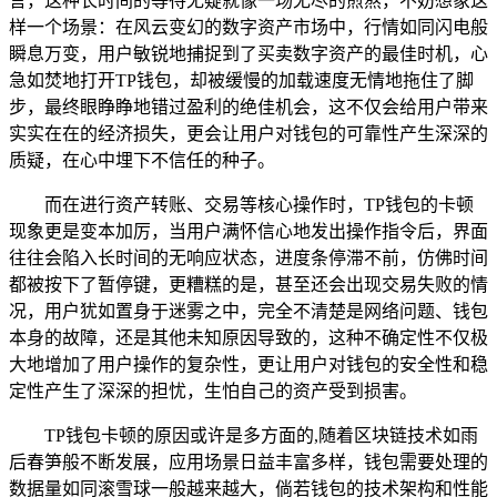
言，这种长时间的等待无疑就像一场无尽的煎熬，不妨想象这
样一个场景：在风云变幻的数字资产市场中，行情如同闪电般
瞬息万变，用户敏锐地捕捉到了买卖数字资产的最佳时机，心
急如焚地打开TP钱包，却被缓慢的加载速度无情地拖住了脚
步，最终眼睁睁地错过盈利的绝佳机会，这不仅会给用户带来
实实在在的经济损失，更会让用户对钱包的可靠性产生深深的
质疑，在心中埋下不信任的种子。
而在进行资产转账、交易等核心操作时，TP钱包的卡顿
现象更是变本加厉，当用户满怀信心地发出操作指令后，界面
往往会陷入长时间的无响应状态，进度条停滞不前，仿佛时间
都被按下了暂停键，更糟糕的是，甚至还会出现交易失败的情
况，用户犹如置身于迷雾之中，完全不清楚是网络问题、钱包
本身的故障，还是其他未知原因导致的，这种不确定性不仅极
大地增加了用户操作的复杂性，更让用户对钱包的安全性和稳
定性产生了深深的担忧，生怕自己的资产受到损害。
TP钱包卡顿的原因或许是多方面的,随着区块链技术如雨
后春笋般不断发展，应用场景日益丰富多样，钱包需要处理的
数据量如同滚雪球一般越来越大，倘若钱包的技术架构和性能