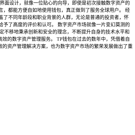
的界面设计，就像一位贴心的向导，即使是初次接触数字资产的
言，都能方便自如地使用钱包，真正做到了服务全球用户。 经
盖了不同年龄段和职业背景的人群，无论是普通的投资者，怀
给予了高度的评价和认可。 数字资产市场就像一片变幻莫测的
坚定不移地秉承创新和安全的理念，不断提升自身的技术水平和
效的数字资产管理服务。 TP钱包在过去的数年中，凭借着自
效的资产管理解决方案，也为数字资产市场的繁荣发展做出了重