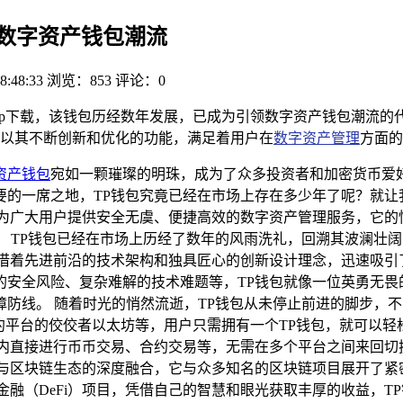
领数字资产钱包潮流
8:48:33
浏览：853
评论：0
app下载，该钱包历经数年发展，已成为引领数字资产钱包潮流
以其不断创新和优化的功能，满足着用户在
数字资产管理
方面的
资产钱包
宛如一颗璀璨的明珠，成为了众多投资者和加密货币爱
的一席之地，TP钱包究竟已经在市场上存在多少年了呢？就让我
地致力于为广大用户提供安全无虞、便捷高效的数字资产管理服务，
 TP钱包已经在市场上历经了数年的风雨洗礼，回溯其波澜壮
凭借着先进前沿的技术架构和独具匠心的创新设计理念，迅速吸引
的安全风险、复杂难解的技术难题等，TP钱包就像一位英勇无畏
防线。 随着时光的悄然流逝，TP钱包从未停止前进的脚步，
约平台的佼佼者以太坊等，用户只需拥有一个TP钱包，就可以轻
内直接进行币币交易、合约交易等，无需在多个平台之间来回切
索与区块链生态的深度融合，它与众多知名的区块链项目展开了紧
金融（DeFi）项目，凭借自己的智慧和眼光获取丰厚的收益，