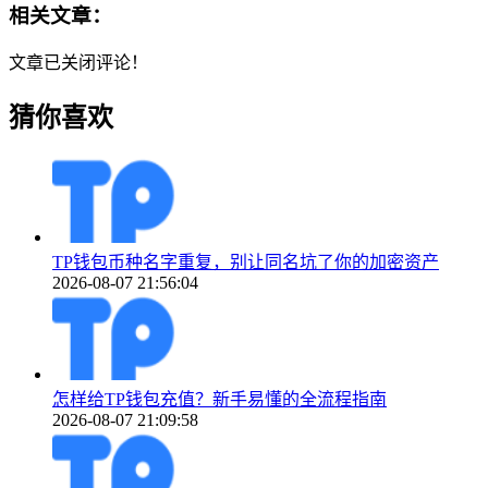
相关文章：
文章已关闭评论！
猜你喜欢
TP钱包币种名字重复，别让同名坑了你的加密资产
2026-08-07 21:56:04
怎样给TP钱包充值？新手易懂的全流程指南
2026-08-07 21:09:58