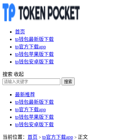
首页
tp钱包最新版下载
tp官方下载app
tp钱包苹果版下载
tp钱包安卓版下载
搜索
收起
搜索
最新推荐
tp钱包最新版下载
tp官方下载app
tp钱包苹果版下载
tp钱包安卓版下载
当前位置：
首页
tp官方下载app
正文
>
>