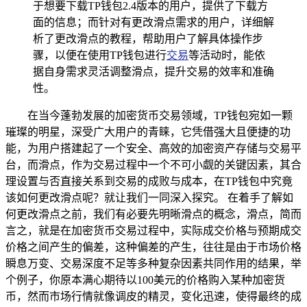
于想要下载TP钱包2.4版本的用户，提供了下载方
面的信息；而针对有更改滑点需求的用户，详细解
析了更改滑点的教程，帮助用户了解具体操作步
骤，以便在使用TP钱包进行
交易
等活动时，能依
据自身需求灵活调整滑点，提升交易的效率和准确
性。
在当今蓬勃发展的加密货币交易领域，TP钱包宛如一颗
璀璨的明星，深受广大用户的青睐，它凭借强大且便捷的功
能，为用户搭建起了一个安全、高效的加密资产存储与交易平
台，而滑点，作为交易过程中一个不可小觑的关键因素，其合
理设置与否直接关系到交易的成败与成本，在TP钱包中究竟
该如何更改滑点呢？就让我们一同深入探究。 在着手了解如
何更改滑点之前，我们有必要先明晰滑点的概念，滑点，简而
言之，就是在加密货币交易过程中，实际成交价格与预期成交
价格之间产生的偏差，这种偏差的产生，往往是由于市场价格
瞬息万变、交易深度不足等多种复杂因素共同作用的结果，举
个例子，你原本满心期待以100美元的价格购入某种加密货
币，然而市场行情就像调皮的精灵，变化迅速，使得最终的成