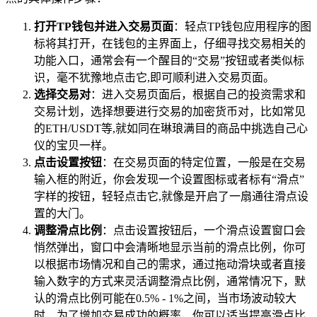
打开TP钱包并进入交易页面
：轻点TP钱包应用程序的图
标将其打开，在钱包的主界面上，仔细寻找交易相关的
功能入口，通常会有一个醒目的“交易”按钮或者类似标
识，毫不犹豫地点击它,即可顺利进入交易页面。
选择交易对
：进入交易页面后，根据自己的投资需求和
交易计划，选择想要进行交易的加密货币对，比如常见
的ETH/USDT等,就如同在琳琅满目的商品中挑选自己心
仪的宝贝一样。
点击设置按钮
：在交易页面的特定位置，一般是在交易
输入框的附近，你会发现一个设置图标或者标有“滑点”
字样的按钮，轻轻点击它,就像是开启了一扇通往滑点设
置的大门。
调整滑点比例
：点击设置按钮后，一个滑点设置窗口会
悄然弹出，窗口中会清晰地显示当前的滑点比例，你可
以根据市场情况和自己的需求，通过拖动滑块或者直接
输入数字的方式来灵活调整滑点比例，通常情况下，默
认的滑点比例可能在0.5% - 1%之间，当市场波动较大
时，为了增加交易成功的概率，你可以适当提高滑点比