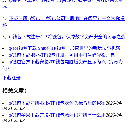
3、
tp钱包下载注册-Pt钱包与Tp钱包，数字资产管理的两大利
器
4、
下载注册tp钱包-TP钱包公司注册地址在哪里？一文为你揭
秘
5、
tp钱包下载注册-TP 冷钱包，保障数字资产安全的可靠之选
tp ios钱包下载-Shib在TP钱包，加密世界的新玩法与机遇
tp钱包下载地址-TP钱包注册，可用手机号码轻松开启
tp钱包官方下载安装-TP钱包电脑版资产显示为 0，究竟为
何？
下载注册
相关文章：
tp钱包下载注册-探秘TP钱包灰色头标背后的秘密
2026-04-
08 21:25:08
tp钱包苹果下载方法-TP钱包激活码注册有什么用
2026-04-
08 21:25:08