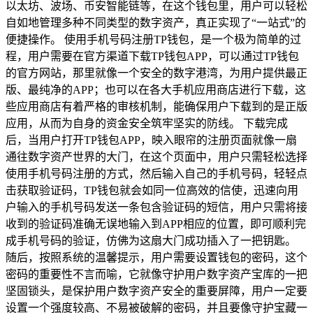
以太坊、波场、币安智能链等，在这个钱包里，用户可以轻松
自如地管理多种不同类型的数字资产，真正实现了“一站式”的
便捷操作。 使用手机号码注册TP钱包，是一个极为简单的过
程，用户需要在官方渠道下载TP钱包APP，可以通过TP钱包
的官方网站，那里就像一个安全的数字港湾，为用户提供最正
版、最纯净的APP；也可以在各大手机应用商店进行下载，这
些应用商店有着严格的审核机制，能确保用户下载到的是正版
应用，从而为自身的资金安全筑牢坚实的防线。 下载完成
后，当用户打开TP钱包APP，映入眼帘的注册页面就像一扇
通往数字资产世界的大门，在这个页面中，用户只需轻松选择
使用手机号码注册的方式，然后输入自己的手机号码，轻轻点
击获取验证码，TP钱包就会如同一位高效的信使，迅速向用
户输入的手机号码发送一条包含验证码的短信，用户只需将接
收到的验证码准确无误地输入到APP相应的位置，即可顺利完
成手机号码的验证，仿佛为这扇大门成功插入了一把钥匙。
随后，按照系统的温馨提示，用户需要设置钱包的密码，这个
密码的重要性不言而喻，它就像守护用户数字资产宝库的一把
坚固锁头，是保护用户数字资产安全的重要屏障，用户一定要
设置一个强度较高、不易被破解的密码，并且要像守护宝藏一