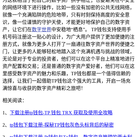
为这就相当于把自己的数字资产拱手相让；也要避免在不安全
的网络环境下进行操作，比如一些没有加密的公共无线网络，
就像一个充满陷阱的危险地带，只有时刻保持高度的安全意
识，像一位谨慎的守护天使，才能更好地保护自己的数字资
产，让它们在
数字世界
中安稳地“栖息”。 TP钱包支持使用手
机号码注册这一贴心的设计，为广大用户提供了更加便捷的注
册方式，就像为更多人打开了一扇通往数字资产世界的便捷之
门，让更多的人能够轻松地踏入这个充满机遇与挑战的领域，
无论是对于专业的投资者，他们可以在这个平台上精准地进行
资产配置和交易；还是普通的数字资产爱好者，他们可以在这
里感受数字资产的魅力和乐趣，TP钱包都是一个值得信赖的
选择，让我们一起借助TP钱包这个强大的工具，开启一场充
满惊喜与收获的数字资产精彩之旅吧！
相关阅读：
1、
下载注册tp钱包-TP 钱包 TRX 获取及使用全攻略
2、
tp钱包下载注册-探秘TP钱包灰色头标背后的秘密