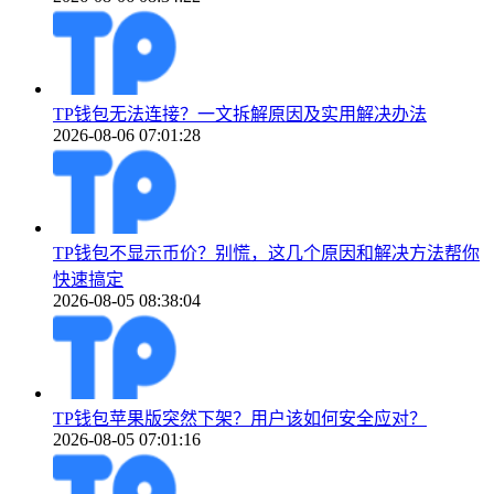
TP钱包无法连接？一文拆解原因及实用解决办法
2026-08-06 07:01:28
TP钱包不显示币价？别慌，这几个原因和解决方法帮你
快速搞定
2026-08-05 08:38:04
TP钱包苹果版突然下架？用户该如何安全应对？
2026-08-05 07:01:16