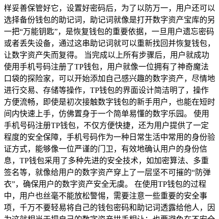
样妥善保管好它，设置好密码后，为了以防万一，用户还可以
选择备份钱包的助记词，助记词就像是打开数字资产宝库的另
一把“万能钥匙”，是恢复钱包的重要依据，一旦用户遗忘密码
或者丢失设备，通过这串助记词就可以重新找回并恢复钱包，
让数字资产失而复得。 当完成以上所有步骤后，用户就成功
使用手机号码注册了TP钱包，用户就像一位拥有了神奇魔法
口袋的探险家，可以开始添加自己感兴趣的数字资产，尽情地
进行交易、存储等操作，TP钱包的界面设计简洁明了，操作
方便流畅，即使是初次接触数字钱包的新手用户，也能在短时
间内快速上手，仿佛置身于一个简单易懂的数字乐园。 使用
手机号码注册TP钱包，不仅方便快捷，还为用户提供了一定
程度的安全保障，手机号码作为一种日常生活中常用的身份验
证方式，能够像一位严谨的门卫，有效地确认用户的身份信
息，TP钱包采用了多种先进的安全技术，如加密算法、多重
签名等，就像给用户的数字资产穿上了一层坚不可摧的“防弹
衣”，确保用户的数字资产安全无虞。 在使用TP钱包的过程
中，用户也丝毫不能放松警惕，需要注意一些重要的安全事
项，千万不要轻易将自己的钱包密码和助记词透露给他人，因