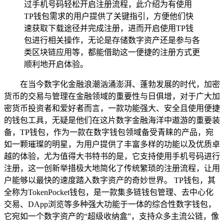
过手机号码轻松开启注册流程，此介绍为有使用
TP钱包需求的用户提供了关键指引，方便他们快
速获取下载途径并完成注册，进而开启使用TP钱
包进行相关操作，无论是存储数字资产还是参与各
类区块链应用等，都能借助这一便捷的注册方式更
顺利地开启体验。
在当今数字化金融浪潮汹涌澎湃、蓬勃发展的时代，加密
货币的交易与管理在金融领域的重要性与日俱增，对于广大加
密货币投资者和爱好者而言，一款功能强大、安全且使用便捷
的钱包工具，无疑是他们在这片数字金融海洋中遨游的重要装
备，TP钱包，作为一款在数字钱包领域备受青睐的产品，宛
如一颗璀璨的明星，为用户提供了丰富多样的功能以及优质卓
越的体验，尤为值得大书特书的是，它支持使用手机号码进行
注册，这一创新举措极大地简化了传统繁琐的注册流程，让用
户能够以最快的速度踏入数字资产的奇妙世界。 TP钱包，其
全称为TokenPocket钱包，是一款集多链钱包管理、去中心化
交易、DApp浏览等多种强大功能于一体的综合性数字钱包，
它宛如一个数字资产的“超级收纳盒”，支持众多主流公链，像