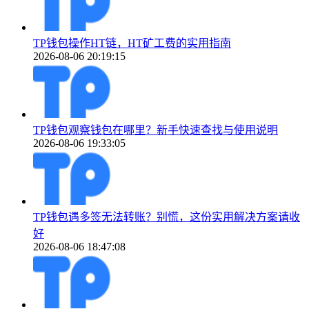
TP钱包操作HT链，HT矿工费的实用指南
2026-08-06 20:19:15
TP钱包观察钱包在哪里？新手快速查找与使用说明
2026-08-06 19:33:05
TP钱包遇多签无法转账？别慌，这份实用解决方案请收
好
2026-08-06 18:47:08