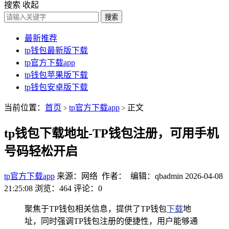
搜索
收起
搜索
最新推荐
tp钱包最新版下载
tp官方下载app
tp钱包苹果版下载
tp钱包安卓版下载
当前位置：
首页
tp官方下载app
正文
>
>
tp钱包下载地址-TP钱包注册，可用手机
号码轻松开启
tp官方下载app
来源：网络 作者： 编辑：qbadmin
2026-04-08
21:25:08
浏览：464
评论：0
聚焦于TP钱包相关信息，提供了TP钱包
下载
地
址，同时强调TP钱包注册的便捷性，用户能够通