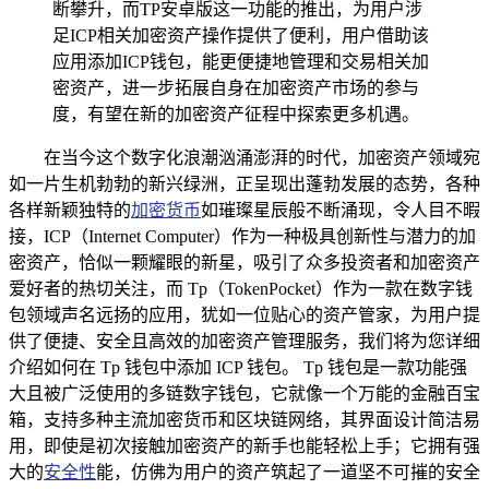
断攀升，而TP安卓版这一功能的推出，为用户涉
足ICP相关加密资产操作提供了便利，用户借助该
应用添加ICP钱包，能更便捷地管理和交易相关加
密资产，进一步拓展自身在加密资产市场的参与
度，有望在新的加密资产征程中探索更多机遇。
在当今这个数字化浪潮汹涌澎湃的时代，加密资产领域宛
如一片生机勃勃的新兴绿洲，正呈现出蓬勃发展的态势，各种
各样新颖独特的
加密货币
如璀璨星辰般不断涌现，令人目不暇
接，ICP（Internet Computer）作为一种极具创新性与潜力的加
密资产，恰似一颗耀眼的新星，吸引了众多投资者和加密资产
爱好者的热切关注，而 Tp（TokenPocket）作为一款在数字钱
包领域声名远扬的应用，犹如一位贴心的资产管家，为用户提
供了便捷、安全且高效的加密资产管理服务，我们将为您详细
介绍如何在 Tp 钱包中添加 ICP 钱包。 Tp 钱包是一款功能强
大且被广泛使用的多链数字钱包，它就像一个万能的金融百宝
箱，支持多种主流加密货币和区块链网络，其界面设计简洁易
用，即使是初次接触加密资产的新手也能轻松上手；它拥有强
大的
安全性
能，仿佛为用户的资产筑起了一道坚不可摧的安全