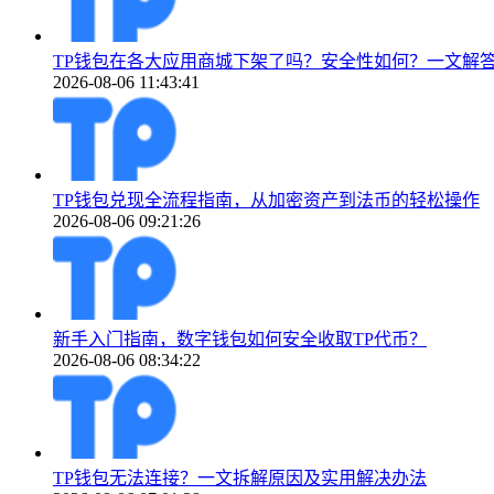
TP钱包在各大应用商城下架了吗？安全性如何？一文解
2026-08-06 11:43:41
TP钱包兑现全流程指南，从加密资产到法币的轻松操作
2026-08-06 09:21:26
新手入门指南，数字钱包如何安全收取TP代币？
2026-08-06 08:34:22
TP钱包无法连接？一文拆解原因及实用解决办法