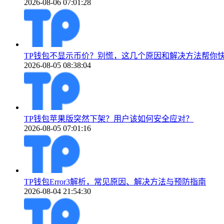
2026-08-06 07:01:28
TP钱包不显示币价？别慌，这几个原因和解决方法帮你
2026-08-05 08:38:04
TP钱包苹果版突然下架？用户该如何安全应对？
2026-08-05 07:01:16
TP钱包Error3解析，常见原因、解决方法与预防指南
2026-08-04 21:54:30