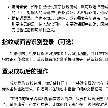
密码登录
：如果你已经设置了钱包密码，就可以选择密码
的卫士，对输入的密码进行严格验证，若密码正确，你就
助记词登录
：当你不慎忘记密码，或者需要在新设备上恢
别要注意的是，输入助记词时一定要确保顺序正确，因为
完成验证后即可顺利登录。
指纹或面容识别登录（可选）
如果你的手机支持指纹识别或者面容识别功能，并且在T
指纹识别传感器上，或者将面部对准手机摄像头，系统就会迅
登录成功后的操作
成功登录TP钱包后，你仿佛打开了一个装满宝藏的宝箱
你的各种金融需求，你还可以在钱包中查看详细的交易记录，
TP钱包的登录流程相对而言较为简单，只要你认真按照
全，避免遭受不必要的损失，让你的数字资产在TP钱包的守护