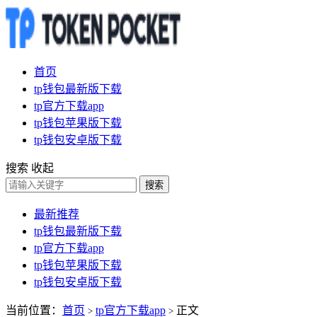
首页
tp钱包最新版下载
tp官方下载app
tp钱包苹果版下载
tp钱包安卓版下载
搜索
收起
搜索
最新推荐
tp钱包最新版下载
tp官方下载app
tp钱包苹果版下载
tp钱包安卓版下载
当前位置：
首页
tp官方下载app
正文
>
>