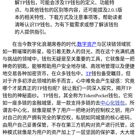
解TP钱包，可能会涉及TP钱包的定义、功能特
点、与其他钱包的区别等内容，还可能提及2.0.1版
本的相关特性、下载方式及注意事项等，帮助读者
清晰认识TP钱包，为有下载需求或想了解该钱包
的人提供指引。
在当今数字化浪潮席卷的时代,
数字资产
与区块链领域犹
如一颗璀璨的新星，吸引着无数人的目光，而在这个充满机遇
与挑战的领域中，钱包无疑是至关重要的工具，它就像是一把
神奇的钥匙，能够帮助用户安全地存储、高效地管理以及便捷
地交易各种加密货币，在众多钱包中，
TP
钱包备受瞩目，但
对于许多初涉此领域的新手而言，心中难免会产生疑惑：究竟
哪个才是真正的TP钱包呢？就让我们一同深入探究，揭开TP
钱包的神秘面纱。 TP钱包，其全称为TokenPocket钱包，它宛
如一座多链的金融城堡，是一款支持多链的去
中心化钱包
，所
谓去中心化，就像是赋予了用户一把绝对的控制权之钥，用户
对自己的资产拥有完全的掌控权，私钥如同城堡的核心密码，
由用户自己妥善保管，不存在第三方机构对资产进行托管，这
种模式就像是为用户的资产加上了一层坚固的保护罩，大大增