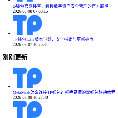
tp钱包官网楼客，解锁数字资产安全管理的官方路径
2026-08-08 07:00:15
TP钱包1.2.2版本下载，安全指南与更新亮点
2026-08-07 16:26:41
刚刚更新
MetaMask怎么连接TP钱包？新手易懂的双钱包联动教程
2026-08-09 16:27:40