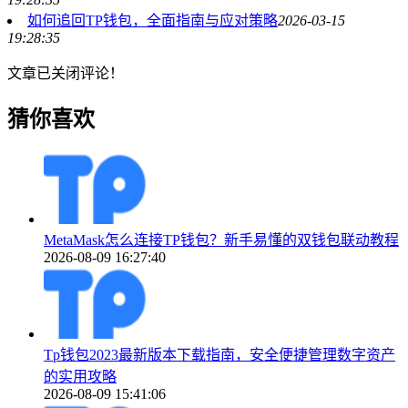
如何追回TP钱包，全面指南与应对策略
2026-03-15
19:28:35
文章已关闭评论！
猜你喜欢
MetaMask怎么连接TP钱包？新手易懂的双钱包联动教程
2026-08-09 16:27:40
Tp钱包2023最新版本下载指南，安全便捷管理数字资产
的实用攻略
2026-08-09 15:41:06