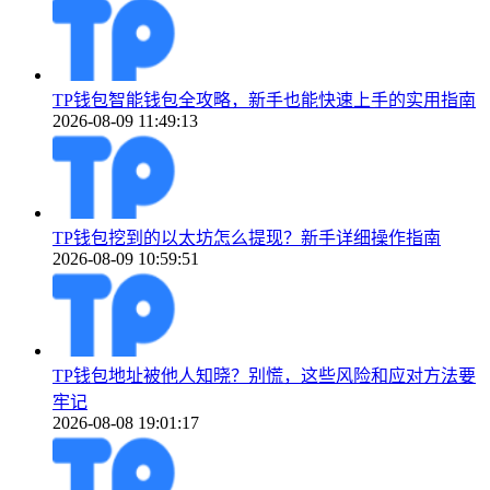
TP钱包智能钱包全攻略，新手也能快速上手的实用指南
2026-08-09 11:49:13
TP钱包挖到的以太坊怎么提现？新手详细操作指南
2026-08-09 10:59:51
TP钱包地址被他人知晓？别慌，这些风险和应对方法要
牢记
2026-08-08 19:01:17