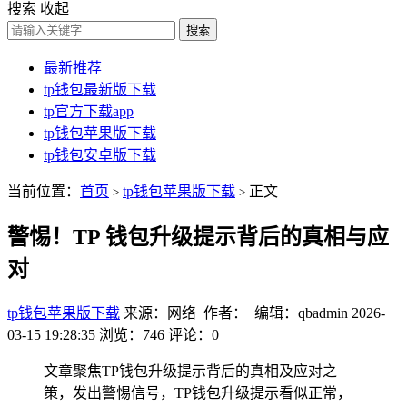
搜索
收起
搜索
最新推荐
tp钱包最新版下载
tp官方下载app
tp钱包苹果版下载
tp钱包安卓版下载
当前位置：
首页
tp钱包苹果版下载
正文
>
>
警惕！TP 钱包升级提示背后的真相与应
对
tp钱包苹果版下载
来源：网络 作者： 编辑：qbadmin
2026-
03-15 19:28:35
浏览：746
评论：0
文章聚焦TP钱包升级提示背后的真相及应对之
策，发出警惕信号，TP钱包升级提示看似正常，