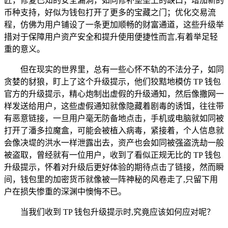
匠，修复已知的安全漏洞，如同修补堡垒上的缺口；增加新的
币种支持，好似为钱包打开了更多的宝藏之门；优化交易流
程，仿佛为用户铺设了一条更加顺畅的财富通道，这些升级举
措对于保障用户资产安全和提升使用便捷性而言,有着举足轻
重的意义。
但在现实的世界里，总有一些心怀不轨的不法分子，如同
贪婪的豺狼，盯上了这个升级提示，他们狡黠地模仿 TP 钱包
官方的升级提示，精心炮制出虚假的升级通知，然后像撒网一
样发送给用户，这些虚假通知就像隐藏着剧毒的诱饵，往往带
有恶意链接，一旦用户毫无防备地点击，手机或电脑就如同被
打开了潘多拉魔盒，可能会被植入病毒，紧接着，个人信息就
会像决堤的洪水一样泄露出去，资产也会如同被强盗洗劫一般
被盗取，曾经就有一位用户，收到了看似正规无比的 TP 钱包
升级提示，怀着对升级后更好体验的期待点击了链接，然而瞬
间，钱包里的加密货币就像被一阵神秘的风卷走了,只留下用
户在损失惨重的深渊中懊悔不已。
当我们收到 TP 钱包升级提示时,究竟应该如何应对呢？