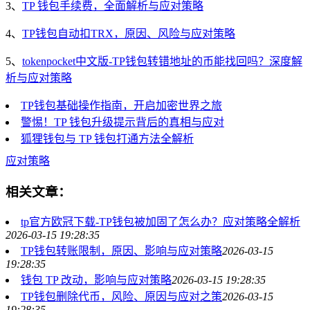
3、
TP 钱包手续费，全面解析与应对策略
4、
TP钱包自动扣TRX，原因、风险与应对策略
5、
tokenpocket中文版-TP钱包转错地址的币能找回吗？深度解
析与应对策略
TP钱包基础操作指南，开启加密世界之旅
警惕！TP 钱包升级提示背后的真相与应对
狐狸钱包与 TP 钱包打通方法全解析
应对策略
相关文章：
tp官方欧冠下载-TP钱包被加固了怎么办？应对策略全解析
2026-03-15 19:28:35
TP钱包转账限制，原因、影响与应对策略
2026-03-15
19:28:35
钱包 TP 改动，影响与应对策略
2026-03-15 19:28:35
TP钱包删除代币，风险、原因与应对之策
2026-03-15
19:28:35