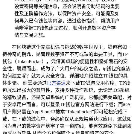
设置密码等关键信息，还会说明备份助记词的重要
性及正确操作方法，以保障资产安全，可能提及如
何导入已有钱包等内容，通过这份指南，帮助用户
清晰掌握TP钱包建立过程，顺利开启数字资产存
储与交易之旅。
在区块链这个充满机遇与挑战的数字世界里，钱包宛如一
把神奇的钥匙，是管理数字资产不可或缺的重要工具，而TP
钱包（TokenPocket），凭借其卓越的便捷性和坚如磐石的安
全性，脱颖而出，成为了广大用户的心仪之选，tp钱包究竟该
如何建立呢？就为大家全方位、详细地介绍建立TP钱包的具
体步骤。 你需要通过
官方渠道
来下载TP钱包应用程序，TP钱
包展现出强大的兼容性，支持多种操作系统，无论是iOS系统
的精致设备，还是安卓系统的广泛机型，它都能完美适配，对
于安卓用户而言，可以登录TP钱包官方网站进行下载；而iOS
用户则只需在App Store中搜索“TokenPocket”即可轻松完成下
载，在下载的过程中，务必确保从正规渠道获取应用，这就如
同为自己的数字资产筑牢了第一道防线，能有效避免下载到盗
版或恶意软件,从而全方位保障个人信息和资产的安全。