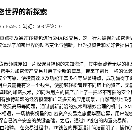
加密世界的新探索
25 16:59:15
浏览：503
评论：0
，重点提及通过TP钱包进行SMARS交易，这一行为被视为加密
不仅体现了加密世界的动态变化与创新，也为投资者和爱好者提供
密货币领域宛如一片深邃且神秘的未知海洋，其中蕴藏着无尽的机
携手为加密资产交易开启了全新的篇章，带来了别具一格的体验和无限可
安全可靠、便捷高效以及功能丰富多样等显著特点，成功赢得了海
用户只需拥有这一个钱包，便能够轻松管理不同链上的资产，无
进卓越的加密技术，如同为用户的资产加上了一把坚不可摧的安全
，拥有独特新颖的经济模型和广泛多元的应用场景，自然而然地吸引
续费高昂等问题，通过创新前沿的技术和精妙合理的机制，SM
RS相遇，一场精彩纷呈的加密资产交易之旅便华丽启幕，用户能够
保自己资产安全的关键基础，之后，通过TP钱包的内置交易所
自由驰骋。 在交易过程中，TP钱包的界面设计简洁而明了，操