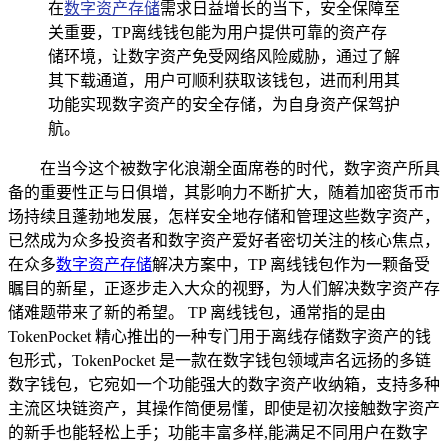
在
数字资产存储
需求日益增长的当下，安全保障至
关重要，TP离线钱包能为用户提供可靠的资产存
储环境，让数字资产免受网络风险威胁，通过了解
其下载通道，用户可顺利获取该钱包，进而利用其
功能实现数字资产的安全存储，为自身资产保驾护
航。
在当今这个被数字化浪潮全面席卷的时代，数字资产所具
备的重要性正与日俱增，其影响力不断扩大，随着加密货币市
场持续且蓬勃地发展，怎样安全地存储和管理这些数字资产，
已然成为众多投资者和数字资产爱好者密切关注的核心焦点，
在众多
数字资产存储
解决方案中，TP 离线钱包作为一颗备受
瞩目的新星，正逐步走入大众的视野，为人们解决数字资产存
储难题带来了新的希望。 TP 离线钱包，通常指的是由
TokenPocket 精心推出的一种专门用于离线存储数字资产的钱
包形式，TokenPocket 是一款在数字钱包领域声名远扬的多链
数字钱包，它宛如一个功能强大的数字资产收纳箱，支持多种
主流区块链资产，其操作简便易懂，即使是初次接触数字资产
的新手也能轻松上手；功能丰富多样,能满足不同用户在数字