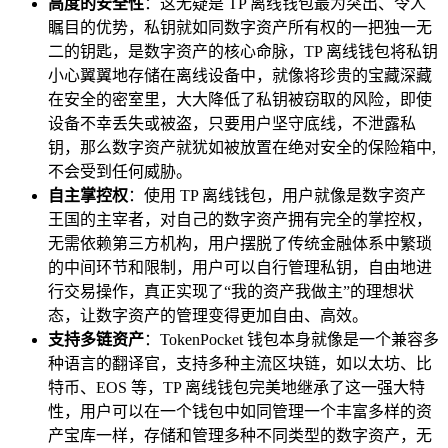
高度的安全性
：这无疑是 TP 离线钱包最为突出、令人
瞩目的优势，私钥就如同数字资产所有权的一把独一无
二的钥匙，是数字资产的核心命脉，TP 离线钱包将私钥
小心翼翼地存储在离线设备中，就像将珍贵的宝藏深藏
在安全的密室里，大大降低了私钥被窃取的风险，即使
设备不幸丢失或被盗，只要用户坚守底线，不泄露私
钥，那么数字资产就犹如被放置在绝对安全的保险箱中,
不会受到任何威胁。
自主掌控权
：使用 TP 离线钱包，用户就像是数字资产
王国的主宰者，对自己的数字资产拥有完全的掌控权，
无需依赖第三方机构，用户摆脱了传统金融体系中繁琐
的中间环节和限制，用户可以自行管理私钥，自由地进
行交易操作，真正实现了“我的资产我做主”的理想状
态，让数字资产的管理变得更加自由、高效。
支持多链资产
：TokenPocket 钱包本身就像是一个兼容多
种语言的翻译官，支持多种主流区块链，如以太坊、比
特币、EOS 等，TP 离线钱包完美地继承了这一强大特
性，用户可以在一个钱包中如同管理一个丰富多样的资
产宝库一样，存储和管理多种不同类型的数字资产，无