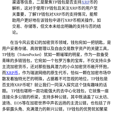
渠道等信息，二是聚焦TP钱包是否支持
XRP
币的
解析，这对于使用TP钱包且关注XRP币的用户至
关重要，了解TP钱包对XRP币的支持情况，能帮
助用户更好地在该钱包中进行XRP币相关操作，如
交易、存储等，但文本未给出明确的支持与否的结
论。
在当今风云变幻的加密货币领域，钱包宛如一把钥匙，是
用户妥善存储、高效管理以及自由交易数字资产的关键工具，
TP钱包（TokenPocket）犹如一颗璀璨的明星，作为一款备受
青睐的多链钱包，它宛如一个包罗万象的宝库，不仅支持众多
主流加密货币，还对那些独具潜力的小众加密货币敞开怀抱，
而
XRP币
，作为瑞波网络的原生代币，恰似一颗在加密市场中
散发着独特光芒的明珠，占据着不可忽视的地位，TP钱包是
否支持XRP币呢？就让我们一同深入探究这个饶有趣味的话
题。 TP钱包堪称一款功能强大的去中心化钱包，它就像一座
连接众多公链的桥梁，支持多种公链，其中既涵盖了以太坊、
波场、EOS等在加密世界中声名远扬的主流公链，也包括了许
多崭露头角、充满潜力的新兴公链，TP钱包的优势犹如繁星