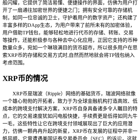
般闪耀，它提供了简洁易懂、便捷操作的界面，仿佛为用户打
开了一扇通往加密世界的便捷之门；拥有安全可靠的存储机
制，如同一位忠诚的卫士，守护着用户的数字资产；还构建了
丰富多样的DApp生态，为用户带来了前所未有的加密体验，
用户借助TP钱包，能够轻松地进行代币的存储、转账、交易
等操作，还能积极参与各种去中心化应用，正因它支持的币种
数量众多，宛如一个琳琅满目的货币超市，所以很多用户在思
索XRP币的存储和交易方式时,自然而然地就会将TP钱包纳入
考虑范围。
XRP币的情况
XRP币是瑞波（Ripple）网络的基础货币，瑞波网络就像
一个雄心勃勃的开拓者，致力于为全球金融机构打造高效、低
成本的跨境支付解决方案，XRP币自身具备诸多令人瞩目的特
点，它的交易速度犹如闪电般快捷，手续费更是低得如同九牛
一毛，这些特性让它在跨境支付领域展现出了巨大的应用潜
力，仿佛一颗冉冉升起的新星，XRP币在发展的征程中并非一
帆风顺，它曾遭遇美国证券交易委员会（SEC）的诉讼，这就