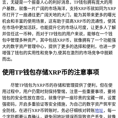
言，无疑是一个振奋人心的利好消息，TP钱包拥有庞大的用
户基数，就像一片广阔的市场海洋，支持XRP币就如同为XRP
币打开了一扇通往更广阔天地的大门，能为其带来更多的曝光
机会和丰富的使用场景，这有助于提高XRP币的流通性，使其
在市场中更加活跃，也能提升它的市场认可度，让更多人了解
并信任这一币种，而对于TP钱包的用户来说，能够在一个钱
包中管理多种资产，其中包括XRP币，就像拥有了一个功能强
大的数字资产管理中心，提供了更多的选择和便利，也进一步
增强了钱包的实用性和竞争力,使其在激烈的市场竞争中脱颖
而出。
使用TP钱包存储XRP币的注意事项
尽管TP钱包为XRP币的存储和管理提供了便利，但在使
用过程中，用户仍需时刻保持警惕，注意一些重要事项，要将
钱包的安全性放在首位，就像守护一座珍贵的宝藏一样，设置
强密码，开启多重验证等安全措施，为自己的数字资产筑牢安
全防线，在进行XRP币转账时，务必仔细核对转账
地址
，每一
个字符都要认真确认，避免因地址错误而导致资产丢失，就像