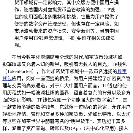
货币领域有一定影响力，其中文版方便中国用户操
作，随着国内对虚拟货币监管政策的加强，TP钱
包的使用面临诸多限制和挑战，它虽为用户提供了
便捷的数字资产管理途径，但也存在一定风险，如
市场波动带来的资产损失、安全漏洞等，当前中国
用户使用TP钱包需谨慎，同时要遵守相关法律法
规。
在当今数字化浪潮席卷全球的时代,加密货币领域犹如一
颗璀璨却又充满未知的新星，吸引着无数人的目光，TP钱包
（TokenPocket），作为加密货币领域中一款声名远扬的
数字
钱包
应用，宛如一座便捷的桥梁，为用户搭建起了加密资产管
理与交易的高效通道，对于广大中国用户而言，TP钱包的使
用历程犹如一幅波澜壮阔的画卷，蕴含着复杂的背景以及多方
面的深远影响。 TP钱包宛如一个功能强大的“数字宝库”，是
一款支持多链的数字钱包，它就像一位贴心的管家，允许用户
轻松地存储、管理和交易多种加密货币，诸如比特币、以太坊
等这些在加密世界中赫赫有名的“明星货币”，其功能丰富多
样，涵盖了资产查询、转账以及DApp（去中心化应用）接入