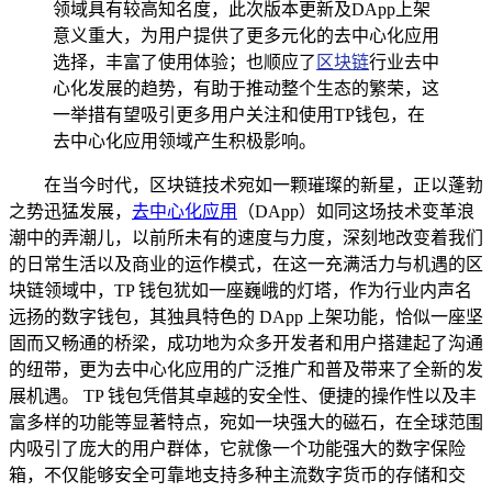
领域具有较高知名度，此次版本更新及DApp上架
意义重大，为用户提供了更多元化的去中心化应用
选择，丰富了使用体验；也顺应了
区块链
行业去中
心化发展的趋势，有助于推动整个生态的繁荣，这
一举措有望吸引更多用户关注和使用TP钱包，在
去中心化应用领域产生积极影响。
在当今时代，区块链技术宛如一颗璀璨的新星，正以蓬勃
之势迅猛发展，
去中心化应用
（DApp）如同这场技术变革浪
潮中的弄潮儿，以前所未有的速度与力度，深刻地改变着我们
的日常生活以及商业的运作模式，在这一充满活力与机遇的区
块链领域中，TP 钱包犹如一座巍峨的灯塔，作为行业内声名
远扬的数字钱包，其独具特色的 DApp 上架功能，恰似一座坚
固而又畅通的桥梁，成功地为众多开发者和用户搭建起了沟通
的纽带，更为去中心化应用的广泛推广和普及带来了全新的发
展机遇。 TP 钱包凭借其卓越的安全性、便捷的操作性以及丰
富多样的功能等显著特点，宛如一块强大的磁石，在全球范围
内吸引了庞大的用户群体，它就像一个功能强大的数字保险
箱，不仅能够安全可靠地支持多种主流数字货币的存储和交