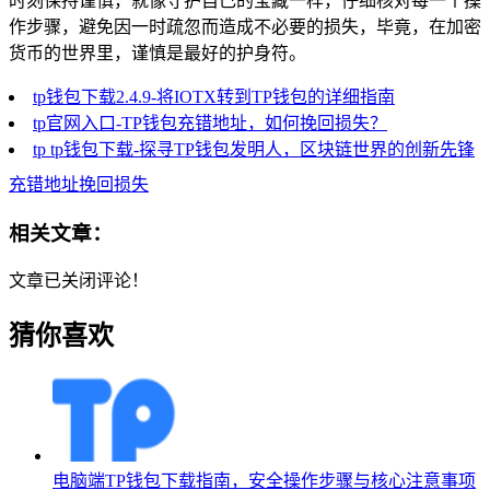
时刻保持谨慎，就像守护自己的宝藏一样，仔细核对每一个操
作步骤，避免因一时疏忽而造成不必要的损失，毕竟，在加密
货币的世界里，谨慎是最好的护身符。
tp钱包下载2.4.9-将IOTX转到TP钱包的详细指南
tp官网入口-TP钱包充错地址，如何挽回损失？
tp tp钱包下载-探寻TP钱包发明人，区块链世界的创新先锋
充错地址挽回损失
相关文章：
文章已关闭评论！
猜你喜欢
电脑端TP钱包下载指南，安全操作步骤与核心注意事项