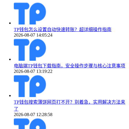
TP钱包怎么设置自动快速转账？超详细操作指南
2026-08-07 14:05:24
电脑端TP钱包下载指南，安全操作步骤与核心注意事项
2026-08-07 13:19:22
TP钱包搜索薄饼网页打不开？别着急，实用解决方法来
了
2026-08-07 12:28:58