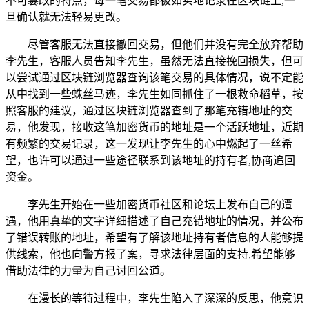
不可篡改的特点，每一笔交易都被如实地记录在区块链上,一
旦确认就无法轻易更改。
尽管客服无法直接撤回交易，但他们并没有完全放弃帮助
李先生，客服人员告知李先生，虽然无法直接挽回损失，但可
以尝试通过区块链浏览器查询该笔交易的具体情况，说不定能
从中找到一些蛛丝马迹，李先生如同抓住了一根救命稻草，按
照客服的建议，通过区块链浏览器查到了那笔充错地址的交
易，他发现，接收这笔加密货币的地址是一个活跃地址，近期
有频繁的交易记录，这一发现让李先生的心中燃起了一丝希
望，也许可以通过一些途径联系到该地址的持有者,协商追回
资金。
李先生开始在一些加密货币社区和论坛上发布自己的遭
遇，他用真挚的文字详细描述了自己充错地址的情况，并公布
了错误转账的地址，希望有了解该地址持有者信息的人能够提
供线索，他也向警方报了案，寻求法律层面的支持,希望能够
借助法律的力量为自己讨回公道。
在漫长的等待过程中，李先生陷入了深深的反思，他意识