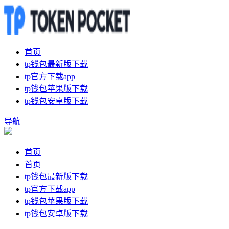
首页
tp钱包最新版下载
tp官方下载app
tp钱包苹果版下载
tp钱包安卓版下载
导航
首页
首页
tp钱包最新版下载
tp官方下载app
tp钱包苹果版下载
tp钱包安卓版下载