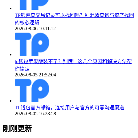
TP钱包查交易记录可以找回吗？别混淆查询与资产找回
的核心逻辑
2026-08-06 10:11:12
tp钱包苹果版装不了？别慌！这几个原因和解决方法帮
你搞定
2026-08-05 21:52:04
TP钱包官方邮箱，连接用户与官方的可靠沟通渠道
2026-08-05 16:28:58
刚刚更新