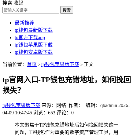
搜索
收起
搜索
最新推荐
tp钱包最新版下载
tp官方下载app
tp钱包苹果版下载
tp钱包安卓版下载
当前位置：
首页
tp钱包苹果版下载
正文
>
>
tp官网入口-TP钱包充错地址，如何挽回
损失？
tp钱包苹果版下载
来源：网络 作者： 编辑：qbadmin
2026-
04-09 10:47:45
浏览：653
评论：0
本文聚焦于TP钱包充错地址后如何挽回损失这一
问题，TP钱包作为重要的数字资产管理工具，用