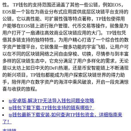
性。 TP钱包的支持范围还涵盖了其他一些公链，例如EOS，
EOS是一个旨在为商业分布式应用提供底层区块链平台支持的
公链，它以高性能、可扩展性强等特点著称，TP钱包使得用
户能够在EOS链上进行账户管理、代币交易等操作，就像是为
用户打开了一扇通往高效商业区块链应用的大门。 TP钱包凭
借其多链支持的独特特性，为用户精心打造了一个综合性的数
字资产管理平台，它就像是一艘多功能的宇宙飞船，让用户可
以在不同的区块链网络之间自由穿梭、切换，尽情参与到丰富
多样的区块链生态中，它充分满足了用户多样化的需求，无论
是以太坊上如日中天的DeFi热潮，还是币安智能链上不断涌现
的新兴项目，TP钱包都能成为用户探索区块链世界的得力助
手，陪伴用户在数字资产的海洋中乘风破浪，开启一段充满惊
喜与收获的旅程。
tp安卓版-解决TP无法导入钱包问题全攻略
tp钱包下载下载-TP钱包支持的链有哪些？
tp钱包最新下载安装-如何查询TP钱包资金，详细指南来
了！