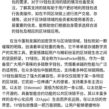
包的需求，对于TP钱包支持的链的情况也备受关
注，了解其支持的链有助于用户更好地利用钱包进
行各类操作，如在不同区块链上进行资产交易、存
储等，这对于区块链领域的投资者和使用者而言，
是重要的信息，能帮助他们根据自身需求选择合适
的钱包及相应的区块链应用。
在当今蓬勃发展的加密货币与区块链领域，钱包宛如一颗
璀璨的明珠，扮演着举足轻重的角色，它不单单是存储数字资
产的实用工具，更是搭建起用户与精彩纷呈的区块链生态之间
的坚固桥梁，TP钱包，其全称为TokenPocket钱包，作为一款
备受广大用户青睐的多链数字钱包，凭借着卓越的性能与广泛
的适用性，在众多钱包中脱颖而出，支持着多种区块链网络。
TP钱包展现出了强大的兼容性，并非仅仅局限于某一条特定
的区块链，它犹如一位神通广大的使者，支持着多条主流公
链，以太坊（Ethereum）是极为知名的一条公链，以太坊是一
个开源的、具备智能合约功能的公共区块链平台，其以丰富多
样的去中心化应用（DApps）生态而声名远扬，在以太坊的世
界里，TP钱包就像是一把万能钥匙，让用户能够便捷地存