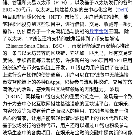
储、管理和交易以太币（ETH），以及基于以太坊发行的各种
ERC - 20代币，以太坊上构建着众多的去中心化金融（
DeFi
）
项目和非同质化代币（NFT）市场等，用户借助TP钱包，能
够轻松地投身到这些项目中，进行借贷、交易、收藏等一系列
操作，仿佛置身于一个充满机遇与挑战的
数字金融
王国。 除
了以太坊，TP钱包还将支持的触角延伸到了币安智能链
（Binance Smart Chain，BSC），币安智能链是币安精心推出
的一条与以太坊兼容的区块链，它犹如一匹黑马，具有交易速
度快、手续费低等显著优势，许多新兴的DeFi项目和NFT应用
纷纷选择在币安智能链上开发，TP钱包为用户提供了在该链
上进行资产操作的便捷通道，用户可以在TP钱包中无缝连接
币安智能链上的各种DApps，积极参与流动性挖矿、交易等充
满活力的活动，感受新兴区块链领域的无限魅力。 波场
（TRON）同样是TP钱包支持的重要公链之一，波场是一个致
力于为去中心化互联网搭建基础设施的区块链平台，在娱乐、
内容分发等领域有着广泛而深入的应用，TP钱包就像是一位
贴心的管家，让用户能够轻松管理波场链上的TRX代币以及
基于波场发行的各种代币，用户还可以通过TP钱包积极参与
波场生态中的各类项目，在娱乐与金融的交融中探索新的可能