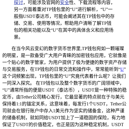
探讨
，可能涉及官网的
安全
性、下载流程等内容，
另一方面着重对TP钱包里的“U”进行解析，“U”一
般指USDT泰达币，可能会阐述其在TP钱包中的存
储、交易、使用等情况，帮助用户清晰了解TP钱
包的相关功能以及“U”在其中的具体含义和应用场
景。
在当今风云变幻的数字货币世界里,TP钱包宛如一颗璀璨
的明星，是一款备受广大用户青睐的加密钱包应用，它就像是
一个贴心的数字管家，为用户提供了极为便捷的数字资产存储
与交易服务，在TP钱包的日常交流和操作中，常常能听到“
U
”
这个词频繁出现，TP钱包里的“U”究竟代表着什么呢？让我们
一同深入探究。 在TP钱包以及整个数字货币的广阔领域中，
“U”通常所指的便是USDT（泰达币），USDT是一种特殊的稳
定币，由Tether公司精心发行，它最显著的特点就在于与美元
保持着1:1的锚定关系，这意味着，每发行1个USDT，Tether公
司就会在银行账户中存入1美元作为坚实的储备金，这种严谨
的储备机制，就如同给USDT加上了一道稳固的保险，有力地
保证了USDT的价值稳定，也正是因为这种稳定机制，USDT