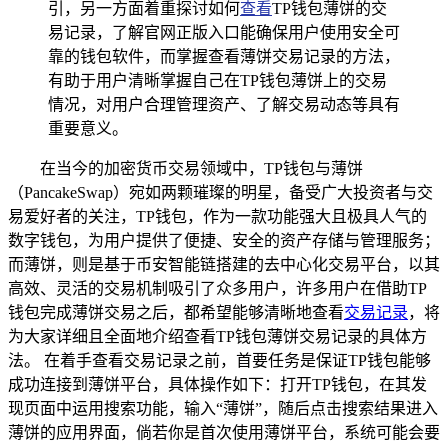
引，另一方面着重探讨如何
查看
TP钱包薄饼的交
易记录，了解官网正版入口能确保用户使用安全可
靠的钱包软件，而掌握查看薄饼交易记录的方法，
有助于用户清晰掌握自己在TP钱包薄饼上的交易
情况，对用户合理管理资产、了解交易动态等具有
重要意义。
在当今的加密货币交易领域中，TP钱包与薄饼
（PancakeSwap）宛如两颗璀璨的明星，备受广大投资者与交
易爱好者的关注，TP钱包，作为一款功能强大且极具人气的
数字钱包，为用户提供了便捷、安全的资产存储与管理服务；
而薄饼，则是基于币安智能链搭建的去中心化交易平台，以其
高效、灵活的交易机制吸引了众多用户，许多用户在借助TP
钱包完成薄饼交易之后，都希望能够清晰地查看
交易记录
，将
为大家详细且全面地介绍查看TP钱包薄饼交易记录的具体方
法。 在着手查看交易记录之前，首要任务是保证TP钱包能够
成功连接到薄饼平台，具体操作如下：打开TP钱包，在其发
现页面中运用搜索功能，输入“薄饼”，随后点击搜索结果进入
薄饼的应用界面，倘若你是首次使用薄饼平台，系统可能会要