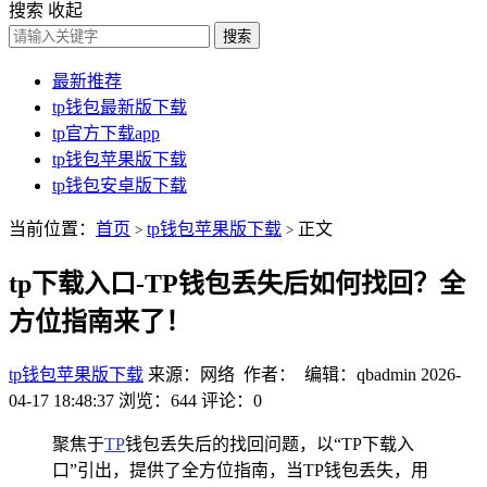
搜索
收起
搜索
最新推荐
tp钱包最新版下载
tp官方下载app
tp钱包苹果版下载
tp钱包安卓版下载
当前位置：
首页
tp钱包苹果版下载
正文
>
>
tp下载入口-TP钱包丢失后如何找回？全
方位指南来了！
tp钱包苹果版下载
来源：网络 作者： 编辑：qbadmin
2026-
04-17 18:48:37
浏览：644
评论：0
聚焦于
TP
钱包丢失后的找回问题，以“TP下载入
口”引出，提供了全方位指南，当TP钱包丢失，用