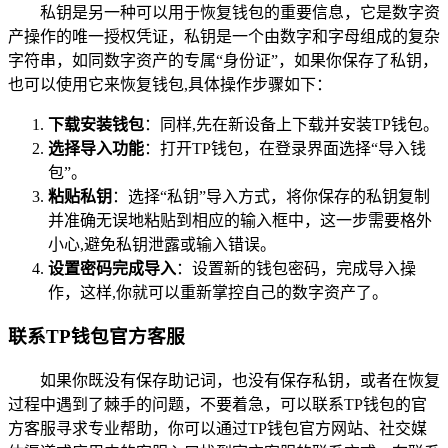
私钥是另一种可以用于恢复钱包的重要信息，它是数字资
产操作的唯一授权凭证，私钥是一个由数字和字母组成的复杂
字符串，如同数字资产的专属“身份证”，如果你保存了私钥，
也可以使用它来恢复钱包,具体操作步骤如下：
下载安装钱包
：同样,先在新设备上下载并安装TP钱包。
选择导入功能
：打开TP钱包，在登录界面选择“导入钱
包”。
粘贴私钥
：选择“私钥”导入方式，将你保存的私钥复制
并准确无误地粘贴到相应的输入框中，这一步需要格外
小心,避免私钥泄露或输入错误。
设置密码完成导入
：设置新的钱包密码，完成导入操
作，这样,你就可以重新掌控自己的数字资产了。
联系TP钱包官方客服
如果你既没有保存助记词，也没有保存私钥，或者在恢复
过程中遇到了棘手的问题，不要着急，可以联系TP钱包的官
方客服寻求专业帮助，你可以通过TP钱包官方网站、社交媒