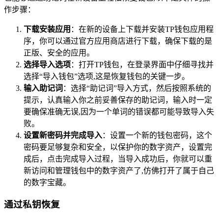
作步骤：
下载安装应用
：在新的设备上下载并安装TP钱包应用程
序，你可以通过官方应用商店进行下载，确保下载的是
正版、安全的应用。
选择导入选项
：打开TP钱包，在登录界面中仔细寻找并
选择“导入钱包”选项,这是恢复钱包的关键一步。
输入助记词
：选择“助记词”导入方式，然后按照系统的
提示，认真输入你之前妥善保存的助记词，输入时一定
要确保准确无误,因为一个单词的错误都可能导致导入失
败。
设置新密码并完成导入
：设置一个新的钱包密码，这个
密码要足够复杂和安全，以保护你的数字资产，设置完
成后，点击完成导入过程，当导入成功后，你就可以重
新访问和管理钱包中的数字资产了,仿佛打开了属于自己
的数字宝藏。
通过私钥恢复