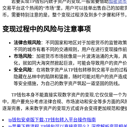
若要实现TP钱包内数字资产的变现,一般需要借助
加密货币
交易平台这个热闹的“市场”里，用户可以挂单出售自己的加
币，需要特别注意的是，整个变现过程涉及到多个步骤和环节
变现过程中的风险与注意事项
法律合规风险
：不同国家和地区对于加密货币的监管政策
不同的城市有着不同的交通规则，用户在进行变现操作前
市场风险
：加密货币市场就像是一片波涛汹涌的大海，具
化，就如同大海突然掀起巨浪，可能会导致用户的资产价
安全风险
：在将数字资产从TP钱包转移到交易平台的过
隐藏在丛林中的陷阱和猛兽，随时可能对用户的资产造成
等安全措施，为自己的数字资产筑起一道坚固的防线。
TP钱包本身不能直接实现数字资产的变现,它仅仅是一个
中，用户要充分考虑法律合规、市场波动和安全等多方面的风
逐渐完善，未来数字资产的变现方式或许会变得更加规范和便
tp钱包安卓版下载-TP钱包转入平台操作指南
tp苹果下载流程-TP钱包可以直接变现么？深度解析变现相