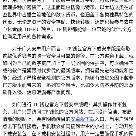
包，用户仿佛拥有了一个超级金融管理中心，可以轻松自如地
管理多种加密资产，这里面既包括像比特币、以太坊这类在加
密世界中占据主流地位的数字货币，也涵盖了各类独具特色的
代币，无论是资产的安全存储、快速转账，还是积极参与去中
心化金融（DeFi）项目，TP 钱包都能像一位忠诚的伙伴,全方
位满足用户的各种需求。
对于广大安卓用户而言，TP 钱包官方下载安卓版是获取
这款优秀钱包的唯一安全且可靠的途径，在官方渠道下载，就
如同为自己的数字资产加上了一层坚固的保护罩，可以确保下
载的软件是紧跟时代步伐的最新版本，拥有最先进的功能和性
能；经过了严格安全检测的官方版本，能够有效避免因下载非
官方版本而带来的一系列安全风险，比如令人防不胜防的恶意
软件入侵、信息泄露等严重问题。
如何进行 TP 钱包官方下载安卓版呢？其实操作并不复
杂，用户只需访问 TP 钱包的官方网站，在那设计简洁、布局
清晰的网站上，会有明确醒目的
安卓版下载
入口，当用户轻轻
点击下载链接后，手机就会如同接到命令的小战士，自动开始
下载安装包，在下载和安装过程中，用户一定要确保手机的网