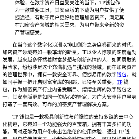
体验，在数字资产日益受关注的当下，TP钱包作
为一款重要工具，其安卓版的下载为用户提供了便
捷途径，有助于用户更好地管理加密资产，满足其
在加密资产领域的相关需求，为用户带来全新的资
产管理感受。
在当今这个数字化浪潮以排山倒海之势席卷而来的时代，
加密资产领域宛如一颗璀璨的新星，正以令人惊叹的速度蓬勃
发展，越来越多怀揣着财富梦想与创新热情的人，如同勇敢的
探险家，纷纷涉足这个充满机遇与挑战的领域，而在加密资产
的管理世界中，拥有一款安全可靠、便捷易用的数字
钱包
，就
如同手握一把开启财富宝库的钥匙，显得至关重要，
TP
钱
包，作为加密资产行业内备受瞩目、熠熠生辉的数字钱包之
一，其安卓版更是如同一位贴心的管家，为广大安卓用户量身
打造了一套高效、可靠的加密资产管理解决方案。
TP 钱包是一款极具创新性与前瞻性的支持多链的去中心
化钱包，它宛如一个功能强大的百宝箱，拥有丰富多样的功
能，同时还能为用户带来出色绝伦的使用体验，通过 TP 钱