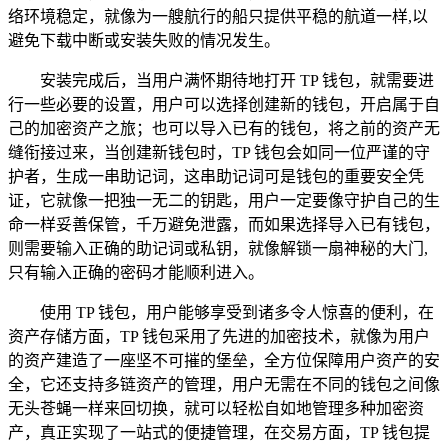
络环境稳定，就像为一艘航行的船只提供平稳的航道一样,以
避免下载中断或安装失败的情况发生。
安装完成后，当用户满怀期待地打开 TP 钱包，就需要进
行一些必要的设置，用户可以选择创建新的钱包，开启属于自
己的加密资产之旅；也可以导入已有的钱包，将之前的资产无
缝衔接过来，当创建新钱包时，TP 钱包会如同一位严谨的守
护者，生成一串助记词，这串助记词可是钱包的重要安全凭
证，它就像一把独一无二的钥匙，用户一定要像守护自己的生
命一样妥善保管，千万避免泄露，而如果选择导入已有钱包，
则需要输入正确的助记词或私钥，就像解锁一扇神秘的大门,
只有输入正确的密码才能顺利进入。
使用 TP 钱包，用户能够享受到诸多令人惊喜的便利，在
资产存储方面，TP 钱包采用了先进的加密技术，就像为用户
的资产建造了一座坚不可摧的堡垒，全方位保障用户资产的安
全，它还支持多链资产的管理，用户无需在不同的钱包之间像
无头苍蝇一样来回切换，就可以轻松自如地管理多种加密资
产，真正实现了一站式的便捷管理，在交易方面，TP 钱包提