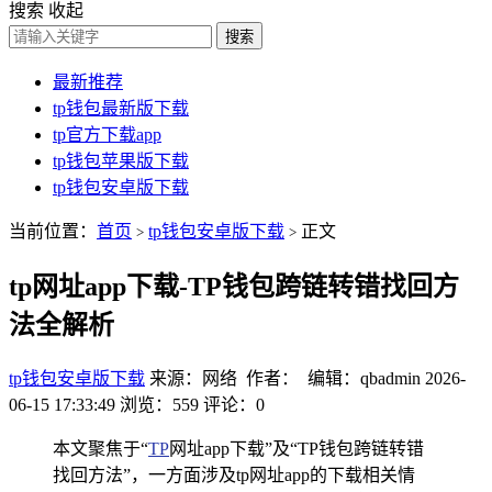
搜索
收起
搜索
最新推荐
tp钱包最新版下载
tp官方下载app
tp钱包苹果版下载
tp钱包安卓版下载
当前位置：
首页
tp钱包安卓版下载
正文
>
>
tp网址app下载-TP钱包跨链转错找回方
法全解析
tp钱包安卓版下载
来源：网络 作者： 编辑：qbadmin
2026-
06-15 17:33:49
浏览：559
评论：0
本文聚焦于“
TP
网址app下载”及“TP钱包跨链转错
找回方法”，一方面涉及tp网址app的下载相关情