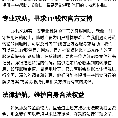
提供一些帮助，谢谢。”看是否能得到他们的支持和协助。
专业求助，寻求TP钱包官方支持
TP钱包拥有一支专业且经验丰富的客服团队，就像一群
守护用户的骑士，随时准备为用户排忧解难，当我们遇到跨链
转错的问题时，可以及时向TP钱包官方客服寻求帮助，我们
可以通过TP钱包官方网站、官方社交媒体账号或APP内的客
服渠道提交问题反馈，在反馈时，要像一位详细记录案件的书
记员，详细描述转错的情况，提供之前精心收集到的转账信
息，如转账哈希值、目标地址等，官方客服会根据具体情况进
行全面、深入的调查和处理，他们可能会提供一些切实可行的
解决方案,或者协助我们与相关方进行有效的沟通。
法律护航，维护自身合法权益
如果涉及的金额较大，且通过上述方法都无法成功找回资
金，那么我们可以考虑寻求法律途径，在采取法律行动之前，