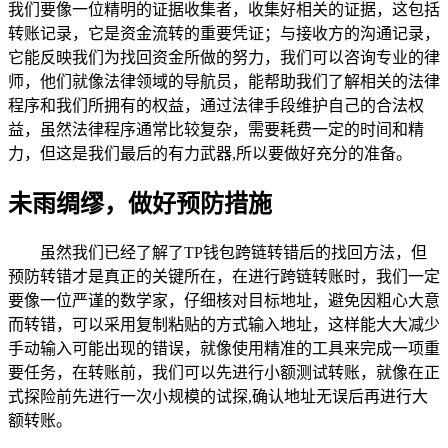
我们要像一位精明的证据收集者，收集好相关的证据，这包括
转账记录，它是资金流转的重要凭证；与接收方的沟通记录，
它能反映我们为找回资金所做的努力，我们可以咨询专业的律
师，他们就像法律领域的导航员，能帮助我们了解相关的法律
程序和我们所拥有的权益，通过法律手段维护自己的合法权
益，虽然法律程序通常比较复杂，需要耗费一定的时间和精
力，但这是我们最后的有力武器,所以要做好充分的准备。
未雨绸缪，做好预防措施
虽然我们已经了解了TP钱包跨链转错后的找回方法，但
预防转错才是真正的关键所在，在进行跨链转账时，我们一定
要像一位严谨的数学家，仔细核对目标地址，避免因粗心大意
而转错，可以采用复制粘贴的方式输入地址，这样能大大减少
手动输入可能出现的错误，就像使用精准的工具来完成一项重
要任务，在转账前，我们可以先进行小额测试转账，就像在正
式探险前先进行一次小规模的试探,确认地址无误后再进行大
额转账。