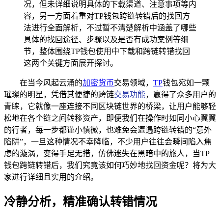
况，但未详细说明具体的下载渠道、注意事项等内
容，另一方面着重对TP钱包跨链转错后的找回方
法进行全面解析，不过暂不清楚解析中涵盖了哪些
具体的找回途径、步骤以及是否有成功案例等细
节，整体围绕TP钱包使用中下载和跨链转错找回
这两个关键方面展开探讨。
在当今风起云涌的
加密货币
交易领域，
TP
钱包宛如一颗
璀璨的明星，凭借其便捷的跨链
交易功能
，赢得了众多用户的
青睐，它就像一座连接不同区块链世界的桥梁，让用户能够轻
松地在各个链之间转移资产，即便我们在操作时如同小心翼翼
的行者，每一步都谨小慎微，也难免会遭遇跨链转错的“意外
陷阱”，一旦这种情况不幸降临，不少用户往往会瞬间陷入焦
虑的漩涡，变得手足无措，仿佛迷失在黑暗中的旅人，当TP
钱包跨链转错后，我们究竟该如何巧妙地找回资金呢？将为大
家进行详细且实用的介绍。
冷静分析，精准确认转错情况