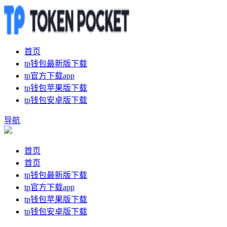
首页
tp钱包最新版下载
tp官方下载app
tp钱包苹果版下载
tp钱包安卓版下载
导航
首页
首页
tp钱包最新版下载
tp官方下载app
tp钱包苹果版下载
tp钱包安卓版下载