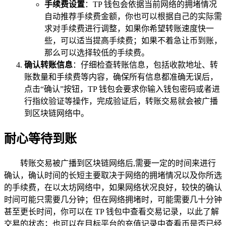
手续费设置
：TP 钱包会依据当前网络的拥堵情况
自动推荐手续费金额，你也可以根据自己的实际需
求对手续费进行调整，如果你希望转账速度快一
些，可以适当提高手续费；如果不着急让币到账，
那么可以选择较低的手续费。
确认转账信息
：仔细检查转账信息，包括收款地址、转
账数量和手续费等内容，确保所有信息都准确无误后，
点击“确认”按钮，TP 钱包会要求你输入钱包密码或者进
行指纹验证等操作，完成验证后，转账交易就会被广播
到区块链网络中。
耐心等待到账
转账交易被广播到区块链网络后,需要一定的时间来进行
确认，确认时间的长短主要取决于网络的拥堵情况以及你所选
的手续费，在以太坊网络中，如果网络状况良好，较快的确认
时间可能只需要几分钟；但在网络拥堵时，可能需要几十分钟
甚至更长时间，你可以在 TP 钱包中查看交易记录，以此了解
交易的状态；也可以在目标平台的充值记录中查看币是否已经