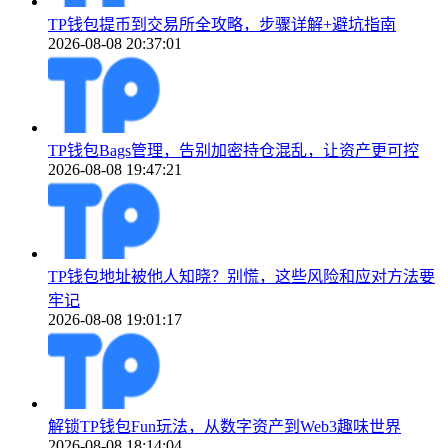
TP钱包提币到交易所全攻略，步骤详解+避坑指南
2026-08-08 20:37:01
TP钱包Bags管理，告别加密持仓混乱，让资产更可控
2026-08-08 19:47:21
TP钱包地址被他人知晓？别慌，这些风险和应对方法要
牢记
2026-08-08 19:01:17
解锁TP钱包Fun玩法，从数字资产到Web3趣味世界
2026-08-08 18:14:04