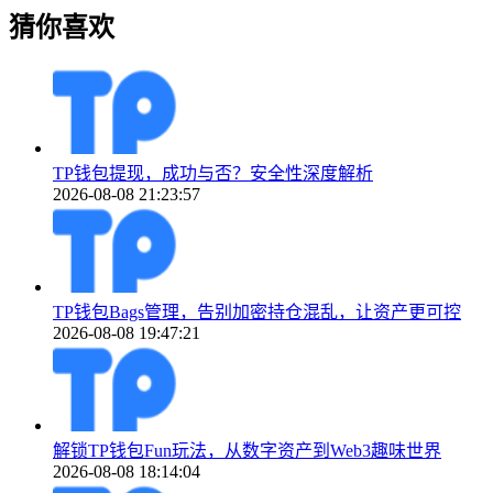
猜你喜欢
TP钱包提现，成功与否？安全性深度解析
2026-08-08 21:23:57
TP钱包Bags管理，告别加密持仓混乱，让资产更可控
2026-08-08 19:47:21
解锁TP钱包Fun玩法，从数字资产到Web3趣味世界
2026-08-08 18:14:04