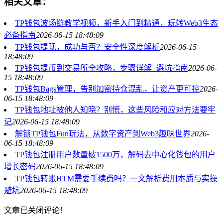
相关文章：
TP钱包波场链教学视频，新手入门到精通，玩转Web3生态
必备指南
2026-06-15 18:48:09
TP钱包提现，成功与否？安全性深度解析
2026-06-15
18:48:09
TP钱包提币到交易所全攻略，步骤详解+避坑指南
2026-06-
15 18:48:09
TP钱包Bags管理，告别加密持仓混乱，让资产更可控
2026-
06-15 18:48:09
TP钱包地址被他人知晓？别慌，这些风险和应对方法要牢
记
2026-06-15 18:48:09
解锁TP钱包Fun玩法，从数字资产到Web3趣味世界
2026-
06-15 18:48:09
TP钱包注册用户数量破1500万，解码去中心化钱包的用户
增长密码
2026-06-15 18:48:09
TP钱包转账HTM需要手续费吗？一文解析费用本质与实操
避坑
2026-06-15 18:48:09
文章已关闭评论！