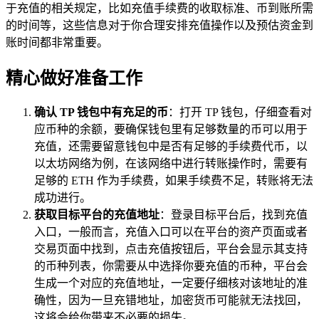
于充值的相关规定，比如充值手续费的收取标准、币到账所需
的时间等，这些信息对于你合理安排充值操作以及预估资金到
账时间都非常重要。
精心做好准备工作
确认 TP 钱包中有充足的币
：打开 TP 钱包，仔细查看对
应币种的余额，要确保钱包里有足够数量的币可以用于
充值，还需要留意钱包中是否有足够的手续费代币，以
以太坊网络为例，在该网络中进行转账操作时，需要有
足够的 ETH 作为手续费，如果手续费不足，转账将无法
成功进行。
获取目标平台的充值地址
：登录目标平台后，找到充值
入口，一般而言，充值入口可以在平台的资产页面或者
交易页面中找到，点击充值按钮后，平台会显示其支持
的币种列表，你需要从中选择你要充值的币种，平台会
生成一个对应的充值地址，一定要仔细核对该地址的准
确性，因为一旦充错地址，加密货币可能就无法找回，
这将会给你带来不必要的损失。