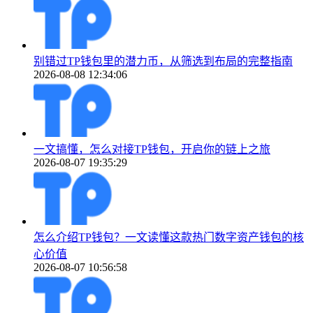
别错过TP钱包里的潜力币，从筛选到布局的完整指南
2026-08-08 12:34:06
一文搞懂，怎么对接TP钱包，开启你的链上之旅
2026-08-07 19:35:29
怎么介绍TP钱包？一文读懂这款热门数字资产钱包的核
心价值
2026-08-07 10:56:58