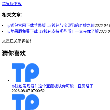
苹果版下载
相关文章：
tp钱包官网下载苹果版-TP钱包与宝贝狗的奇妙之旅
2026-04-
tp苹果版免费下载-TP钱包支持哪些币？一文带你了解
2026-0
文章已关闭评论！
猜你喜欢
tp钱包发现没？这个宝藏板块你可能一直忽略了
2026-08-07 07:00:52