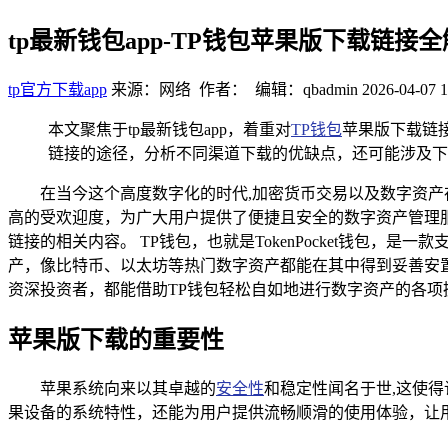
tp最新钱包app-TP钱包苹果版下载链接
tp官方下载app
来源：网络 作者： 编辑：qbadmin
2026-04-07 1
本文聚焦于tp最新钱包app，着重对
TP钱包
苹果版下载链
链接的途径，分析不同渠道下载的优缺点，还可能涉及下
在当今这个高度数字化的时代,加密货币交易以及数字资
高的受欢迎度，为广大用户提供了便捷且安全的数字资产管理服
链接的相关内容。 TP钱包，也就是TokenPocket钱
产，像比特币、以太坊等热门数字资产都能在其中得到妥善安
资深投资者，都能借助TP钱包轻松自如地进行数字资产的各项
苹果版下载的重要性
苹果系统向来以其卓越的
安全性
和稳定性闻名于世,这使得
果设备的系统特性，还能为用户提供流畅顺滑的使用体验，让