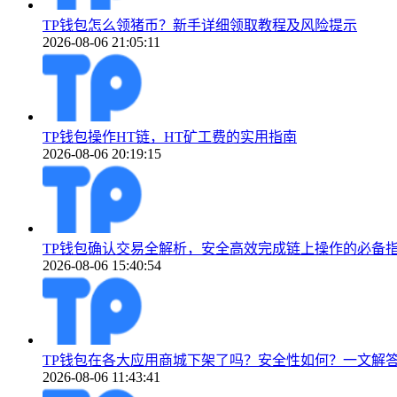
TP钱包怎么领猪币？新手详细领取教程及风险提示
2026-08-06 21:05:11
TP钱包操作HT链，HT矿工费的实用指南
2026-08-06 20:19:15
TP钱包确认交易全解析，安全高效完成链上操作的必备
2026-08-06 15:40:54
TP钱包在各大应用商城下架了吗？安全性如何？一文解
2026-08-06 11:43:41