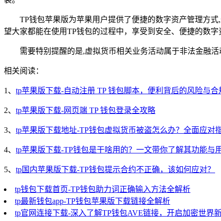
TP钱包苹果版为苹果用户提供了便捷的数字资产管理方式
望大家都能在使用TP钱包的过程中，享受到安全、便捷的数字
需要特别提醒的是,虚拟货币相关业务活动属于非法金融
相关阅读：
1、
tp苹果版下载-自动注册 TP 钱包脚本，便利背后的风险与
2、
tp苹果版下载-网页端 TP 钱包登录全攻略
3、
tp苹果版下载地址-TP钱包虚拟货币被盗怎么办？全面应对
4、
tp苹果版下载-TP钱包是干啥用的？一文带你了解其功能与
5、
tp国内苹果版下载-TP钱包提示合约不正确，该如何应对？
tp钱包下载首页-TP钱包助力词正确输入方法全解析
tp最新钱包app-TP钱包苹果版下载链接全解析
tp官网连接下载-深入了解TP钱包AVE链接，开启加密世界