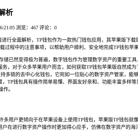
全解析
6:21:05
浏览：467
评论：0
接进行全面解析，TP钱包作为一款热门钱包应用，其苹果版下载
载过程中的注意事项，以帮助用户顺利、安全地完成TP钱包苹
产存储已然变得极为普遍，数字钱包作为管理数字资产的重要工具
务，对于众多苹果用户而言，如何获取TP钱包苹果版自然成为
包，是一款支持多链的去中心化钱包，它宛如一位贴心的数字资产管家
置，TP钱包具有操作简单易懂、界面友好亲和、功能丰富多样等
操作。
许多用户更倾向于在苹果设备上使用TP钱包，苹果版TP钱包就
用户在进行数字资产操作时更加得心应手，仿佛在数字资产的海