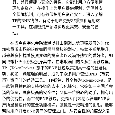
具，兼具便捷与安全的特性，它能让用户方便地管
理加密资产，在操作上为用户提供便利，凭借其安
全保障机制，可有效保护用户资产安全，深入了解
TP的BNB钱包，有助于用户更好地掌握和运用这
一工具，在加密资产领域实现更高效、安全的管
理。
在当今数字化金融浪潮以排山倒海之势迅猛发展的时代，
加密货币市场的热度如同熊熊燃烧的烈火，持续不断地攀升，
越来越多怀揣着投资梦想的投资者以及满怀热忱的爱好者，如
同飞蛾扑火般积极投身其中，在琳琅满目的众多加密钱包里，
TP（TokenPocket）旗下的BNB钱包以其别具一格的显著优
势，犹如一颗璀璨的明星，成为了众多用户管理BNB（币安
币）资产时的首选工具。 TP钱包，其全称为TokenPocket，是
一款独具特色的支持多链的去中心化钱包，它宛如一座固若金
汤的堡垒，具备极高的安全性；又似一位贴心的助手，拥有出
色的便捷性，而TP的BNB钱包，更是专门为精心管理BNB资
产所量身设计的重要功能模块，就像是一把精准的钥匙，能够
帮助用户开启BNB资产的管理之门。 从安全性的角度深入剖