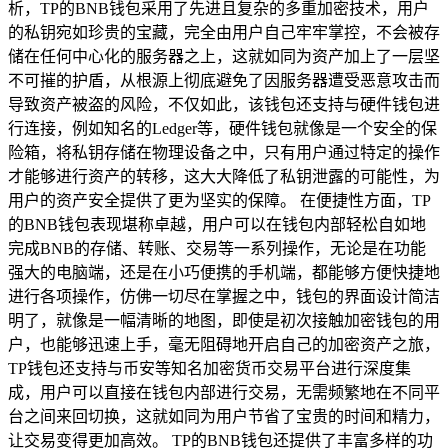
析，TP的BNB钱包采用了先进且复杂的多重加密技术，用户
的私钥宛如珍贵的宝藏，完全由用户自己牢牢掌控，不会被存
储在任何中心化的服务器之上，这就如同为资产加上了一层坚
不可摧的护盾，从根源上彻底避免了因服务器遭受恶意攻击而
导致资产被盗的风险，不仅如此，该钱包还支持与硬件钱包进
行连接，例如知名的Ledger等，硬件钱包就像是一个安全的保
险箱，将私钥存储在物理设备之中，只有用户通过特定的操作
才能够进行资产的转移，这大大降低了私钥泄露的可能性，为
用户的资产安全提供了更为坚实的保障。 在便捷性方面，TP
的BNB钱包表现堪称卓越，用户可以在钱包内部轻松自如地
完成BNB的存储、转账、交易等一系列操作，无论是在功能
强大的电脑端，还是在小巧便携的手机端，都能够方便快捷地
进行各项操作，仿佛一切尽在掌握之中，钱包的界面设计简洁
明了，就像是一幅清晰的地图，即使是初次接触加密钱包的用
户，也能够迅速上手，毫无阻碍地开启自己的加密资产之旅，
TP钱包还支持与币安等知名加密货币交易平台进行深度集
成，用户可以直接在钱包内部进行交易，无需频繁地在不同平
台之间来回切换，这就如同为用户节省了宝贵的时间和精力，
让交易变得更加高效。 TP的BNB钱包还提供了丰富多样的功