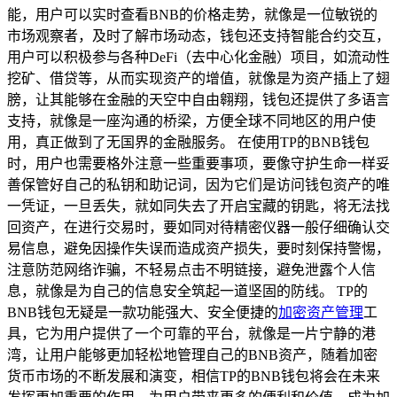
能，用户可以实时查看BNB的价格走势，就像是一位敏锐的
市场观察者，及时了解市场动态，钱包还支持智能合约交互，
用户可以积极参与各种DeFi（去中心化金融）项目，如流动性
挖矿、借贷等，从而实现资产的增值，就像是为资产插上了翅
膀，让其能够在金融的天空中自由翱翔，钱包还提供了多语言
支持，就像是一座沟通的桥梁，方便全球不同地区的用户使
用，真正做到了无国界的金融服务。 在使用TP的BNB钱包
时，用户也需要格外注意一些重要事项，要像守护生命一样妥
善保管好自己的私钥和助记词，因为它们是访问钱包资产的唯
一凭证，一旦丢失，就如同失去了开启宝藏的钥匙，将无法找
回资产，在进行交易时，要如同对待精密仪器一般仔细确认交
易信息，避免因操作失误而造成资产损失，要时刻保持警惕，
注意防范网络诈骗，不轻易点击不明链接，避免泄露个人信
息，就像是为自己的信息安全筑起一道坚固的防线。 TP的
BNB钱包无疑是一款功能强大、安全便捷的
加密资产管理
工
具，它为用户提供了一个可靠的平台，就像是一片宁静的港
湾，让用户能够更加轻松地管理自己的BNB资产，随着加密
货币市场的不断发展和演变，相信TP的BNB钱包将会在未来