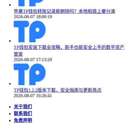
苹果TP钱包转账记录能删除吗？本地和链上要分清
2026-08-07 18:00:19
TP钱包安装下载全攻略，新手也能安全上手的数字资产
管家
2026-08-07 17:13:20
TP钱包1.2.2版本下载，安全指南与更新亮点
2026-08-07 16:26:41
关于我们
联系我们
免责声明