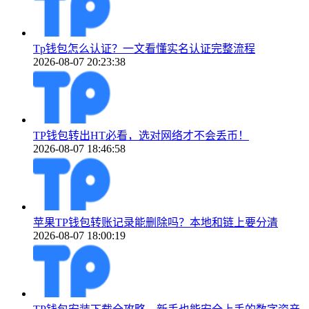
Tp钱包怎么认证？一文看懂实名认证完整流程
2026-08-07 20:23:38
TP钱包转出HT必看，选对网络才不会丢币！
2026-08-07 18:46:58
苹果TP钱包转账记录能删除吗？本地和链上要分清
2026-08-07 18:00:19