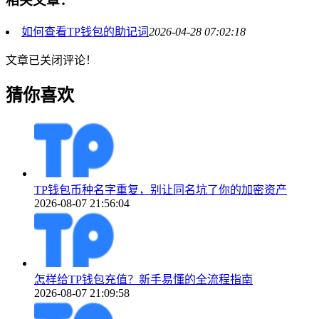
相关文章：
如何查看TP钱包的助记词
2026-04-28 07:02:18
文章已关闭评论！
猜你喜欢
TP钱包币种名字重复，别让同名坑了你的加密资产
2026-08-07 21:56:04
怎样给TP钱包充值？新手易懂的全流程指南
2026-08-07 21:09:58