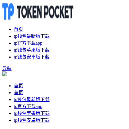
首页
tp钱包最新版下载
tp官方下载app
tp钱包苹果版下载
tp钱包安卓版下载
导航
首页
首页
tp钱包最新版下载
tp官方下载app
tp钱包苹果版下载
tp钱包安卓版下载