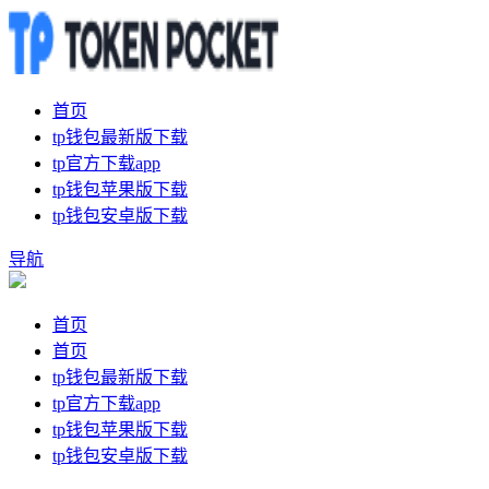
首页
tp钱包最新版下载
tp官方下载app
tp钱包苹果版下载
tp钱包安卓版下载
导航
首页
首页
tp钱包最新版下载
tp官方下载app
tp钱包苹果版下载
tp钱包安卓版下载