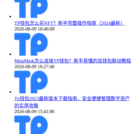
TP钱包怎么买NFT？新手完整操作指南（2024最新）
2026-08-09 18:46:08
MetaMask怎么连接TP钱包？新手易懂的双钱包联动教程
2026-08-09 16:27:40
Tp钱包2023最新版本下载指南，安全便捷管理数字资产
的实用攻略
2026-08-09 15:41:06