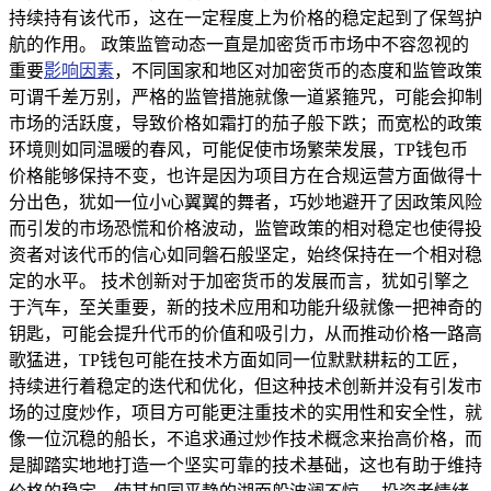
持续持有该代币，这在一定程度上为价格的稳定起到了保驾护
航的作用。 政策监管动态一直是加密货币市场中不容忽视的
重要
影响因素
，不同国家和地区对加密货币的态度和监管政策
可谓千差万别，严格的监管措施就像一道紧箍咒，可能会抑制
市场的活跃度，导致价格如霜打的茄子般下跌；而宽松的政策
环境则如同温暖的春风，可能促使市场繁荣发展，TP钱包币
价格能够保持不变，也许是因为项目方在合规运营方面做得十
分出色，犹如一位小心翼翼的舞者，巧妙地避开了因政策风险
而引发的市场恐慌和价格波动，监管政策的相对稳定也使得投
资者对该代币的信心如同磐石般坚定，始终保持在一个相对稳
定的水平。 技术创新对于加密货币的发展而言，犹如引擎之
于汽车，至关重要，新的技术应用和功能升级就像一把神奇的
钥匙，可能会提升代币的价值和吸引力，从而推动价格一路高
歌猛进，TP钱包可能在技术方面如同一位默默耕耘的工匠，
持续进行着稳定的迭代和优化，但这种技术创新并没有引发市
场的过度炒作，项目方可能更注重技术的实用性和安全性，就
像一位沉稳的船长，不追求通过炒作技术概念来抬高价格，而
是脚踏实地地打造一个坚实可靠的技术基础，这也有助于维持