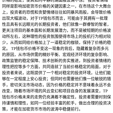
价格的稳定，使其如同平静的湖面般波澜不惊。 投资者情绪
同样是影响加密货币价格的关键因素之一，在市场这个大舞台
上，投资者的恐慌和贪婪情绪往往如同暴风雨般，会导致价格
出现大幅波动，对于TP钱包币而言，可能由于其拥有一批理
性且具有长远眼光的长期投资者，他们就像一群睿智的智者，
更关注项目的基本面和长期发展潜力，而不是被短期的价格波
动所左右，这种理性的投资氛围使得市场上的投机行为相对较
少，从而如同给价格加上了一道稳定的枷锁，保持了价格的稳
定。 TP钱包币价格不变这一现象的背后，隐藏着复杂而多元
的原因，从市场供需的精妙平衡、宏观经济环境的复杂影响、
政策监管的稳定保障、技术创新的务实推进，到投资者情绪的
理性把控等多个方面，共同造就了当前价格稳定的局面，对于
投资者来说，这既提供了一个相对稳定的投资环境，让他们能
够在一定程度上安心投资；但同时也需要他们像一位敏锐的猎
手，密切关注市场动态，因为价格的稳定并不意味着永远不会
改变，随着市场环境的风云变幻和项目自身的发展演变，TP
钱包币价格未来的走势仍充满着不确定性，投资者需要时刻保
持谨慎和理性，如同一位经验丰富的舵手，做出合理的投资决
策，才能在加密货币市场的波涛中稳健前行。